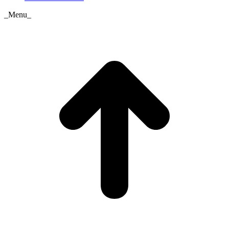
_Menu_
t
T