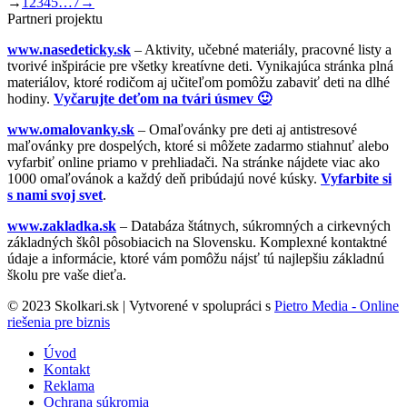
→
1
2
3
4
5
…
7
→
Partneri projektu
www.nasedeticky.sk
– Aktivity, učebné materiály, pracovné listy a
tvorivé inšpirácie pre všetky kreatívne deti. Vynikajúca stránka plná
materiálov, ktoré rodičom aj učiteľom pomôžu zabaviť deti na dlhé
hodiny.
Vyčarujte deťom na tvári úsmev 🙂
www.omalovanky.sk
– Omaľovánky pre deti aj antistresové
maľovánky pre dospelých, ktoré si môžete zadarmo stiahnuť alebo
vyfarbiť online priamo v prehliadači. Na stránke nájdete viac ako
1000 omaľovánok a každý deň pribúdajú nové kúsky.
Vyfarbite si
s nami svoj svet
.
www.zakladka.sk
– Databáza štátnych, súkromných a cirkevných
základných škôl pôsobiacich na Slovensku. Komplexné kontaktné
údaje a informácie, ktoré vám pomôžu nájsť tú najlepšiu základnú
školu pre vaše dieťa.
© 2023 Skolkari.sk | Vytvorené v spolupráci s
Pietro Media - Online
riešenia pre biznis
Úvod
Kontakt
Reklama
Ochrana súkromia