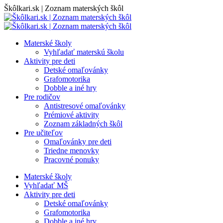
Skip
Škôlkari.sk | Zoznam materských škôl
to
content
Materské školy
Vyhľadať materskú školu
Aktivity pre deti
Detské omaľovánky
Grafomotorika
Dobble a iné hry
Pre rodičov
Antistresové omaľovánky
Prémiové aktivity
Zoznam základných škôl
Pre učiteľov
Omaľovánky pre deti
Triedne menovky
Pracovné ponuky
Materské školy
Vyhľadať MŠ
Aktivity pre deti
Detské omaľovánky
Grafomotorika
Dobble a iné hry