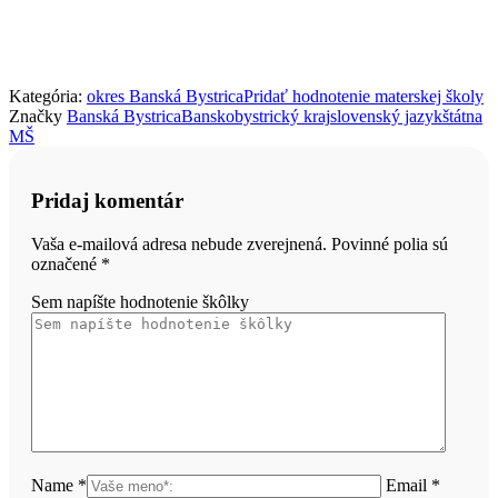
Kategória:
okres Banská Bystrica
Pridať hodnotenie materskej školy
Značky
Banská Bystrica
Banskobystrický kraj
slovenský jazyk
štátna
MŠ
Pridaj komentár
Vaša e-mailová adresa nebude zverejnená. Povinné polia sú
označené
*
Sem napíšte hodnotenie škôlky
Name *
Email *