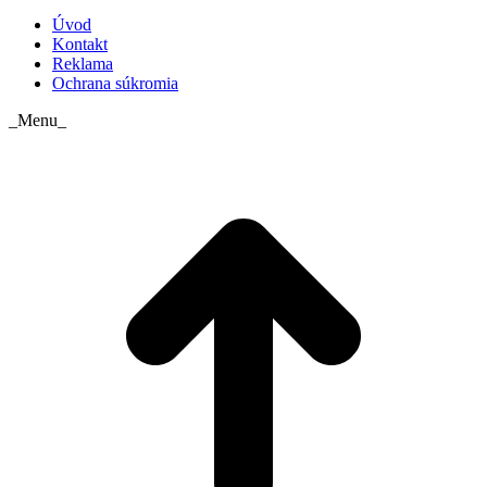
Úvod
Kontakt
Reklama
Ochrana súkromia
_Menu_
t
T