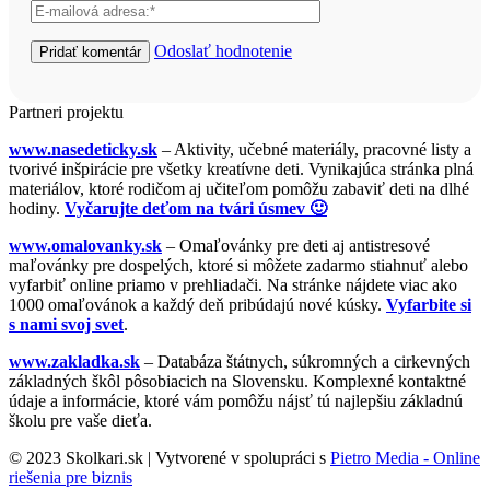
Odoslať hodnotenie
Partneri projektu
www.nasedeticky.sk
– Aktivity, učebné materiály, pracovné listy a
tvorivé inšpirácie pre všetky kreatívne deti. Vynikajúca stránka plná
materiálov, ktoré rodičom aj učiteľom pomôžu zabaviť deti na dlhé
hodiny.
Vyčarujte deťom na tvári úsmev 🙂
www.omalovanky.sk
– Omaľovánky pre deti aj antistresové
maľovánky pre dospelých, ktoré si môžete zadarmo stiahnuť alebo
vyfarbiť online priamo v prehliadači. Na stránke nájdete viac ako
1000 omaľovánok a každý deň pribúdajú nové kúsky.
Vyfarbite si
s nami svoj svet
.
www.zakladka.sk
– Databáza štátnych, súkromných a cirkevných
základných škôl pôsobiacich na Slovensku. Komplexné kontaktné
údaje a informácie, ktoré vám pomôžu nájsť tú najlepšiu základnú
školu pre vaše dieťa.
© 2023 Skolkari.sk | Vytvorené v spolupráci s
Pietro Media - Online
riešenia pre biznis