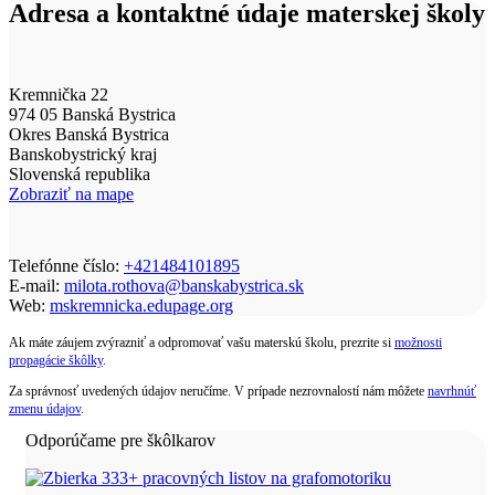
Adresa a kontaktné údaje materskej školy
Kremnička 22
974 05 Banská Bystrica
Okres Banská Bystrica
Banskobystrický kraj
Slovenská republika
Zobraziť na mape
Telefónne číslo:
+421484101895
E-mail:
milota.rothova@banskabystrica.sk
Web:
mskremnicka.edupage.org
Ak máte záujem zvýrazniť a odpromovať vašu materskú školu, prezrite si
možnosti
propagácie škôlky
.
Za správnosť uvedených údajov neručíme. V prípade nezrovnalostí nám môžete
navrhnúť
zmenu údajov
.
Odporúčame pre škôlkarov