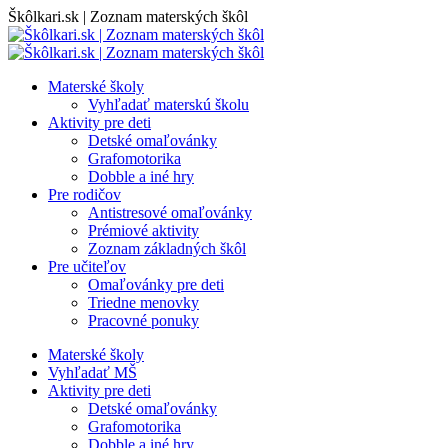
Skip
Škôlkari.sk | Zoznam materských škôl
to
content
Materské školy
Vyhľadať materskú školu
Aktivity pre deti
Detské omaľovánky
Grafomotorika
Dobble a iné hry
Pre rodičov
Antistresové omaľovánky
Prémiové aktivity
Zoznam základných škôl
Pre učiteľov
Omaľovánky pre deti
Triedne menovky
Pracovné ponuky
Materské školy
Vyhľadať MŠ
Aktivity pre deti
Detské omaľovánky
Grafomotorika
Dobble a iné hry