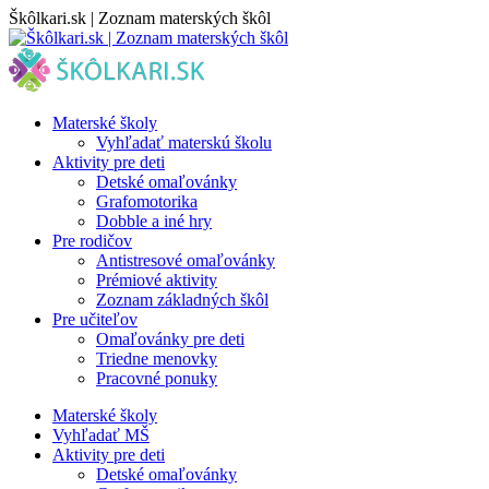
Skip
Škôlkari.sk | Zoznam materských škôl
to
content
Materské školy
Vyhľadať materskú školu
Aktivity pre deti
Detské omaľovánky
Grafomotorika
Dobble a iné hry
Pre rodičov
Antistresové omaľovánky
Prémiové aktivity
Zoznam základných škôl
Pre učiteľov
Omaľovánky pre deti
Triedne menovky
Pracovné ponuky
Materské školy
Vyhľadať MŠ
Aktivity pre deti
Detské omaľovánky