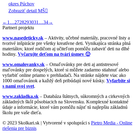
okres Púchov
Zobraziť detail MŠ
←
1
…
27
28
29
30
31
…
34
→
Partneri projektu
www.nasedeticky.sk
– Aktivity, učebné materiály, pracovné listy a
tvorivé inšpirácie pre všetky kreatívne deti. Vynikajúca stránka plná
materiálov, ktoré rodičom aj učiteľom pomôžu zabaviť deti na dlhé
hodiny.
Vyčarujte deťom na tvári úsmev 🙂
www.omalovanky.sk
– Omaľovánky pre deti aj antistresové
maľovánky pre dospelých, ktoré si môžete zadarmo stiahnuť alebo
vyfarbiť online priamo v prehliadači. Na stránke nájdete viac ako
1000 omaľovánok a každý deň pribúdajú nové kúsky.
Vyfarbite si
s nami svoj svet
.
www.zakladka.sk
– Databáza štátnych, súkromných a cirkevných
základných škôl pôsobiacich na Slovensku. Komplexné kontaktné
údaje a informácie, ktoré vám pomôžu nájsť tú najlepšiu základnú
školu pre vaše dieťa.
© 2023 Skolkari.sk | Vytvorené v spolupráci s
Pietro Media - Online
riešenia pre biznis