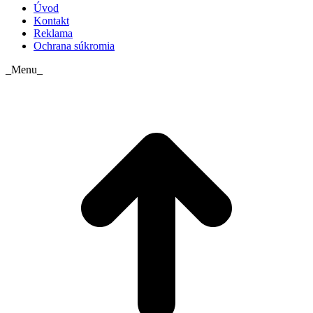
Úvod
Kontakt
Reklama
Ochrana súkromia
_Menu_
t
T