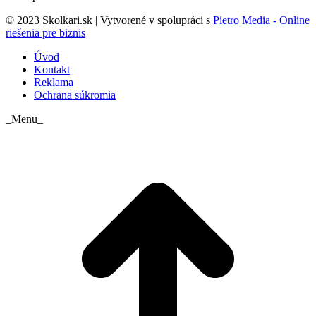
© 2023 Skolkari.sk | Vytvorené v spolupráci s
Pietro Media - Online
riešenia pre biznis
Úvod
Kontakt
Reklama
Ochrana súkromia
_Menu_
t
T