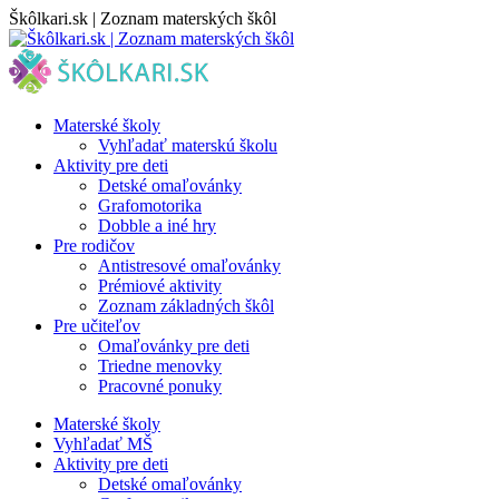
Skip
Škôlkari.sk | Zoznam materských škôl
to
content
Materské školy
Vyhľadať materskú školu
Aktivity pre deti
Detské omaľovánky
Grafomotorika
Dobble a iné hry
Pre rodičov
Antistresové omaľovánky
Prémiové aktivity
Zoznam základných škôl
Pre učiteľov
Omaľovánky pre deti
Triedne menovky
Pracovné ponuky
Materské školy
Vyhľadať MŠ
Aktivity pre deti
Detské omaľovánky