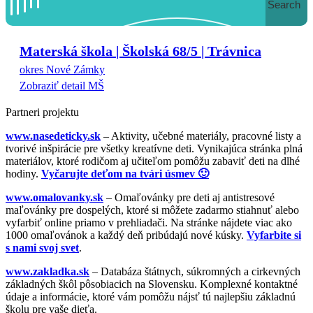
Search
Materská škola | Školská 68/5 | Trávnica
okres Nové Zámky
Zobraziť detail MŠ
Partneri projektu
www.nasedeticky.sk
– Aktivity, učebné materiály, pracovné listy a
tvorivé inšpirácie pre všetky kreatívne deti. Vynikajúca stránka plná
materiálov, ktoré rodičom aj učiteľom pomôžu zabaviť deti na dlhé
hodiny.
Vyčarujte deťom na tvári úsmev 🙂
www.omalovanky.sk
– Omaľovánky pre deti aj antistresové
maľovánky pre dospelých, ktoré si môžete zadarmo stiahnuť alebo
vyfarbiť online priamo v prehliadači. Na stránke nájdete viac ako
1000 omaľovánok a každý deň pribúdajú nové kúsky.
Vyfarbite si
s nami svoj svet
.
www.zakladka.sk
– Databáza štátnych, súkromných a cirkevných
základných škôl pôsobiacich na Slovensku. Komplexné kontaktné
údaje a informácie, ktoré vám pomôžu nájsť tú najlepšiu základnú
školu pre vaše dieťa.