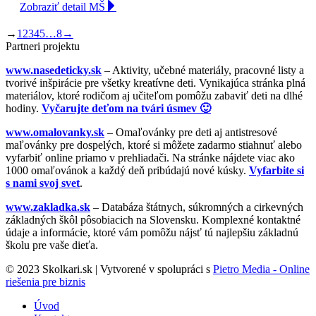
Zobraziť detail MŠ
→
1
2
3
4
5
…
8
→
Partneri projektu
www.nasedeticky.sk
– Aktivity, učebné materiály, pracovné listy a
tvorivé inšpirácie pre všetky kreatívne deti. Vynikajúca stránka plná
materiálov, ktoré rodičom aj učiteľom pomôžu zabaviť deti na dlhé
hodiny.
Vyčarujte deťom na tvári úsmev 🙂
www.omalovanky.sk
– Omaľovánky pre deti aj antistresové
maľovánky pre dospelých, ktoré si môžete zadarmo stiahnuť alebo
vyfarbiť online priamo v prehliadači. Na stránke nájdete viac ako
1000 omaľovánok a každý deň pribúdajú nové kúsky.
Vyfarbite si
s nami svoj svet
.
www.zakladka.sk
– Databáza štátnych, súkromných a cirkevných
základných škôl pôsobiacich na Slovensku. Komplexné kontaktné
údaje a informácie, ktoré vám pomôžu nájsť tú najlepšiu základnú
školu pre vaše dieťa.
© 2023 Skolkari.sk | Vytvorené v spolupráci s
Pietro Media - Online
riešenia pre biznis
Úvod