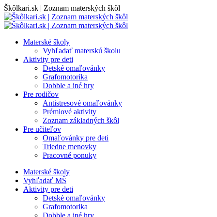
Skip
Škôlkari.sk | Zoznam materských škôl
to
content
Materské školy
Vyhľadať materskú školu
Aktivity pre deti
Detské omaľovánky
Grafomotorika
Dobble a iné hry
Pre rodičov
Antistresové omaľovánky
Prémiové aktivity
Zoznam základných škôl
Pre učiteľov
Omaľovánky pre deti
Triedne menovky
Pracovné ponuky
Materské školy
Vyhľadať MŠ
Aktivity pre deti
Detské omaľovánky
Grafomotorika
Dobble a iné hry