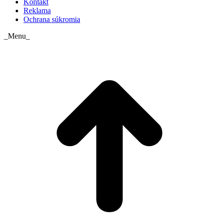
Kontakt
Reklama
Ochrana súkromia
_Menu_
t
T