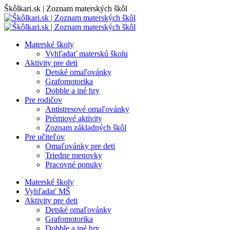
Skip
Škôlkari.sk | Zoznam materských škôl
to
content
Materské školy
Vyhľadať materskú školu
Aktivity pre deti
Detské omaľovánky
Grafomotorika
Dobble a iné hry
Pre rodičov
Antistresové omaľovánky
Prémiové aktivity
Zoznam základných škôl
Pre učiteľov
Omaľovánky pre deti
Triedne menovky
Pracovné ponuky
Materské školy
Vyhľadať MŠ
Aktivity pre deti
Detské omaľovánky
Grafomotorika
Dobble a iné hry