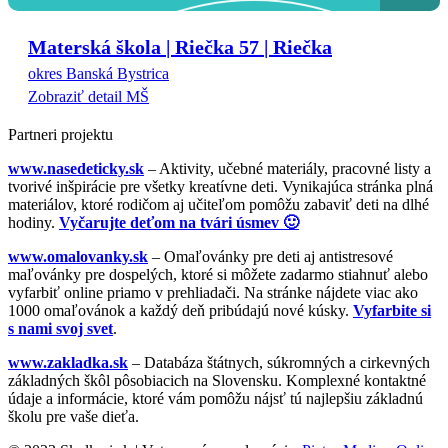
Materská škola | Riečka 57 | Riečka
okres Banská Bystrica
Zobraziť detail MŠ
Partneri projektu
www.nasedeticky.sk
– Aktivity, učebné materiály, pracovné listy a
tvorivé inšpirácie pre všetky kreatívne deti. Vynikajúca stránka plná
materiálov, ktoré rodičom aj učiteľom pomôžu zabaviť deti na dlhé
hodiny.
Vyčarujte deťom na tvári úsmev 🙂
www.omalovanky.sk
– Omaľovánky pre deti aj antistresové
maľovánky pre dospelých, ktoré si môžete zadarmo stiahnuť alebo
vyfarbiť online priamo v prehliadači. Na stránke nájdete viac ako
1000 omaľovánok a každý deň pribúdajú nové kúsky.
Vyfarbite si
s nami svoj svet
.
www.zakladka.sk
– Databáza štátnych, súkromných a cirkevných
základných škôl pôsobiacich na Slovensku. Komplexné kontaktné
údaje a informácie, ktoré vám pomôžu nájsť tú najlepšiu základnú
školu pre vaše dieťa.