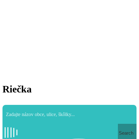
Riečka
Search