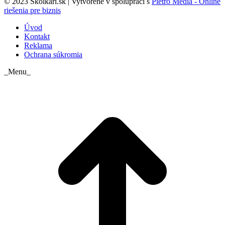
© 2023 Skolkari.sk | Vytvorené v spolupráci s
Pietro Media - Online
riešenia pre biznis
Úvod
Kontakt
Reklama
Ochrana súkromia
_Menu_
t
T