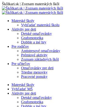
Skip
Škôlkari.sk | Zoznam materských škôl
to
content
Materské školy
Vyhľadať materskú školu
Aktivity pre deti
Detské omaľovánky
Grafomotorika
Dobble a iné hry
Pre rodičov
Antistresové omaľovánky
Prémiové aktivity
Zoznam základných škôl
Pre učiteľov
Omaľovánky pre deti
Triedne menovky
Pracovné ponuky
Materské školy
Vyhľadať MŠ
Aktivity pre deti
Detské omaľovánky
Grafomotorika
Dobble a iné hry