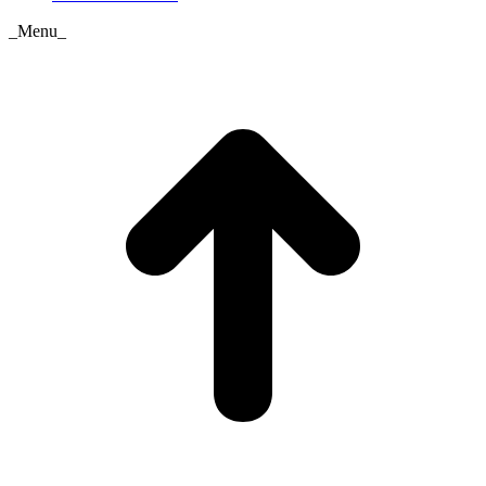
_Menu_
t
T