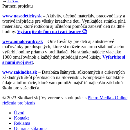
→
1
2
3
→
Partneri projektu
www.nasedeticky.sk
– Aktivity, učebné materiály, pracovné listy a
tvorivé inšpirácie pre všetky kreatívne deti. Vynikajúca stránka plná
materiálov, ktoré rodičom aj učiteľom pomôžu zabaviť deti na dlhé
hodiny.
Vyčarujte deťom na tvári úsmev 🙂
www.omalovanky.sk
– Omaľovánky pre deti aj antistresové
maľovánky pre dospelých, ktoré si môžete zadarmo stiahnuť alebo
vyfarbiť online priamo v prehliadači. Na stránke nájdete viac ako
1000 omaľovánok a každý deň pribúdajú nové kúsky.
Vyfarbite si
s nami svoj svet
.
www.zakladka.sk
– Databáza štátnych, súkromných a cirkevných
základných škôl pôsobiacich na Slovensku. Komplexné kontaktné
údaje a informácie, ktoré vám pomôžu nájsť tú najlepšiu základnú
školu pre vaše dieťa.
© 2023 Skolkari.sk | Vytvorené v spolupráci s
Pietro Media - Online
riešenia pre biznis
Úvod
Kontakt
Reklama
Ochrana súkromia