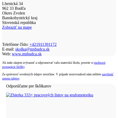
Lhenická 34
962 33 Budča
Okres Zvolen
Banskobystrický kraj
Slovenská republika
Zobraziť na mape
Telefónne číslo:
+421911391172
E-mail:
skolka@msbudca.sk
Web:
www.msbudca.sk
Ak máte záujem zvýrazniť a odpromovať vašu materskú školu, prezrite si
možnosti
propagácie škôlky
.
Za správnosť uvedených údajov neručíme. V prípade nezrovnalostí nám môžete
navrhnúť
zmenu údajov
.
Odporúčame pre škôlkarov