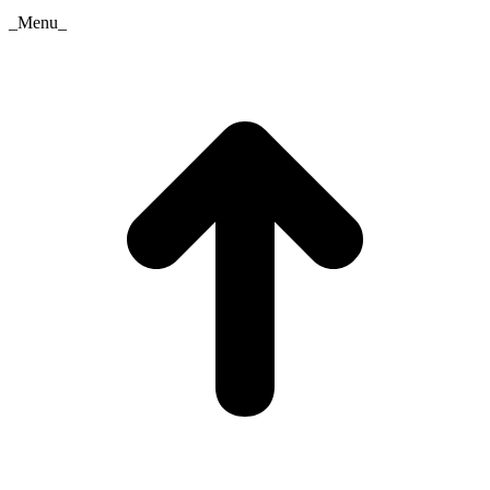
_Menu_
t
T