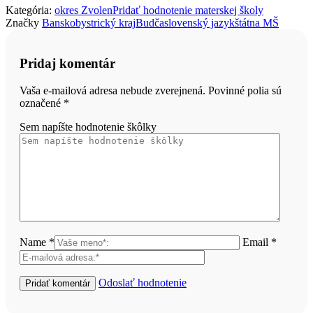
Kategória:
okres Zvolen
Pridať hodnotenie materskej školy
Značky
Banskobystrický kraj
Budča
slovenský jazyk
štátna MŠ
Pridaj komentár
Vaša e-mailová adresa nebude zverejnená. Povinné polia sú
označené
*
Sem napíšte hodnotenie škôlky
Name *
Email *
Odoslať hodnotenie