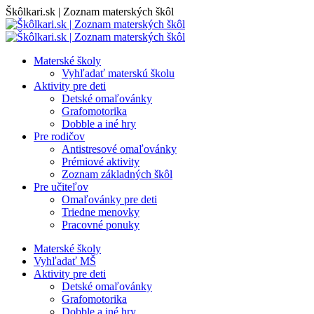
Skip
Škôlkari.sk | Zoznam materských škôl
to
content
Materské školy
Vyhľadať materskú školu
Aktivity pre deti
Detské omaľovánky
Grafomotorika
Dobble a iné hry
Pre rodičov
Antistresové omaľovánky
Prémiové aktivity
Zoznam základných škôl
Pre učiteľov
Omaľovánky pre deti
Triedne menovky
Pracovné ponuky
Materské školy
Vyhľadať MŠ
Aktivity pre deti
Detské omaľovánky
Grafomotorika
Dobble a iné hry