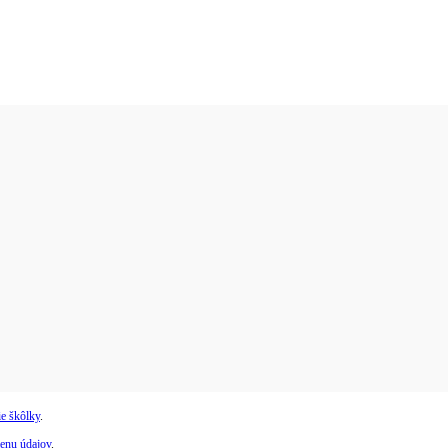
e škôlky
.
enu údajov
.