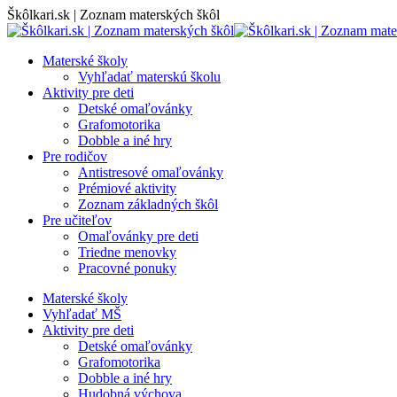
Skip
Škôlkari.sk | Zoznam materských škôl
to
content
Materské školy
Vyhľadať materskú školu
Aktivity pre deti
Detské omaľovánky
Grafomotorika
Dobble a iné hry
Pre rodičov
Antistresové omaľovánky
Prémiové aktivity
Zoznam základných škôl
Pre učiteľov
Omaľovánky pre deti
Triedne menovky
Pracovné ponuky
Materské školy
Vyhľadať MŠ
Aktivity pre deti
Detské omaľovánky
Grafomotorika
Dobble a iné hry
Hudobná výchova