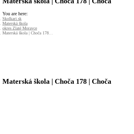
Materská škola | Choča 178 | Choča
You are here:
Skolkari.sk
Materská škola
okres Zlaté Moravce
Materská škola | Choča 178…
Materská škola | Choča 178 | Choča