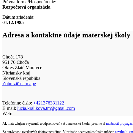
Právna forma/Hospodárenie:
Rozpočtová organizácia
Dátum zriadenia:
01.12.1985
Adresa a kontaktné údaje materskej školy
Choča 178
951 76 Choča
Okres Zlaté Moravce
Nitriansky kraj
Slovenská republika
Zobraziť na mape
Telefónne číslo:
+421376331122
E-mail:
lucia.kralikova.tm@gmail.com
Web:
Ak máte záujem zvýrazniť a odpromovať vašu materskú školu, prezrite si
možnosti propagáci
Za správnosť uvedených údajov neručíme. V prípade nezrovnalostí nám môžete
navrhnúť zm