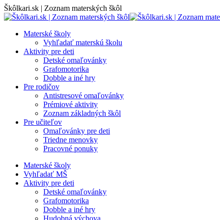
Skip
Škôlkari.sk | Zoznam materských škôl
to
content
Materské školy
Vyhľadať materskú školu
Aktivity pre deti
Detské omaľovánky
Grafomotorika
Dobble a iné hry
Pre rodičov
Antistresové omaľovánky
Prémiové aktivity
Zoznam základných škôl
Pre učiteľov
Omaľovánky pre deti
Triedne menovky
Pracovné ponuky
Materské školy
Vyhľadať MŠ
Aktivity pre deti
Detské omaľovánky
Grafomotorika
Dobble a iné hry
Hudobná výchova