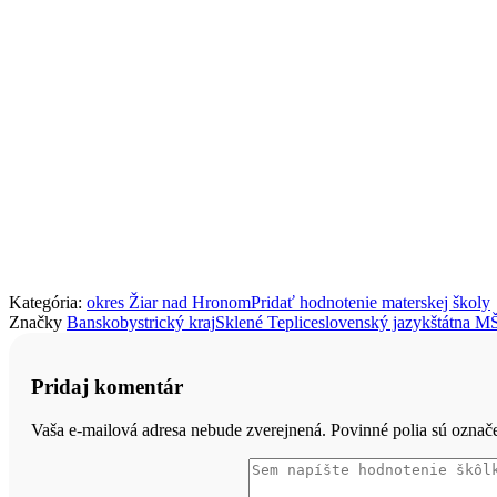
Kategória:
okres Žiar nad Hronom
Pridať hodnotenie materskej školy
Značky
Banskobystrický kraj
Sklené Teplice
slovenský jazyk
štátna M
Pridaj komentár
Vaša e-mailová adresa nebude zverejnená. Povinné polia sú ozna