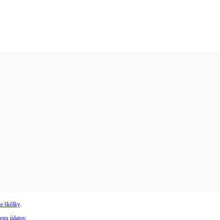
e škôlky
.
enu údajov
.