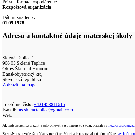
Právna forma/Hospodárenie:
Rozpočtová organizácia
Dátum zriadenia:
01.09.1978
Adresa a kontaktné údaje materskej školy
Sklené Teplice 1
966 03 Sklené Teplice
Okres Žiar nad Hronom
Banskobystrický kraj
Slovenská republika
Zobraziť na mape
Telefónne číslo:
+421453811615
E-mail:
ms.skleneteplice@gmail.com
Web:
Ak máte záujem zvýrazniť a odpromovať vašu materskú školu, prezrite si
možnosti propagáci
Za správnosť uvedených údajov neručíme. V prípade nezrovnalostí nám môžete
navrhnúť zm