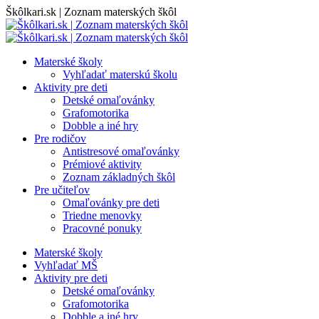
Skip
Škôlkari.sk | Zoznam materských škôl
to
content
Materské školy
Vyhľadať materskú školu
Aktivity pre deti
Detské omaľovánky
Grafomotorika
Dobble a iné hry
Pre rodičov
Antistresové omaľovánky
Prémiové aktivity
Zoznam základných škôl
Pre učiteľov
Omaľovánky pre deti
Triedne menovky
Pracovné ponuky
Materské školy
Vyhľadať MŠ
Aktivity pre deti
Detské omaľovánky
Grafomotorika
Dobble a iné hry