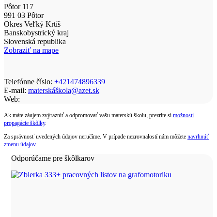
Pôtor 117
991 03 Pôtor
Okres Veľký Krtíš
Banskobystrický kraj
Slovenská republika
Zobraziť na mape
Telefónne číslo:
+421474896339
E-mail:
materskáškola@azet.sk
Web:
Ak máte záujem zvýrazniť a odpromovať vašu materskú školu, prezrite si
možnosti
propagácie škôlky
.
Za správnosť uvedených údajov neručíme. V prípade nezrovnalostí nám môžete
navrhnúť
zmenu údajov
.
Odporúčame pre škôlkarov