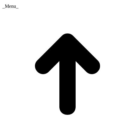
_Menu_
t
T