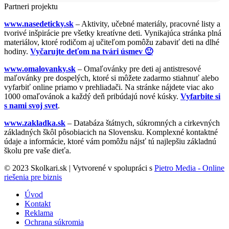
Partneri projektu
www.nasedeticky.sk
– Aktivity, učebné materiály, pracovné listy a
tvorivé inšpirácie pre všetky kreatívne deti. Vynikajúca stránka plná
materiálov, ktoré rodičom aj učiteľom pomôžu zabaviť deti na dlhé
hodiny.
Vyčarujte deťom na tvári úsmev 🙂
www.omalovanky.sk
– Omaľovánky pre deti aj antistresové
maľovánky pre dospelých, ktoré si môžete zadarmo stiahnuť alebo
vyfarbiť online priamo v prehliadači. Na stránke nájdete viac ako
1000 omaľovánok a každý deň pribúdajú nové kúsky.
Vyfarbite si
s nami svoj svet
.
www.zakladka.sk
– Databáza štátnych, súkromných a cirkevných
základných škôl pôsobiacich na Slovensku. Komplexné kontaktné
údaje a informácie, ktoré vám pomôžu nájsť tú najlepšiu základnú
školu pre vaše dieťa.
© 2023 Skolkari.sk | Vytvorené v spolupráci s
Pietro Media - Online
riešenia pre biznis
Úvod
Kontakt
Reklama
Ochrana súkromia