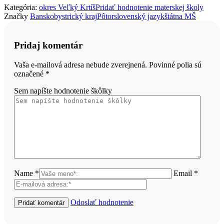
Kategória:
okres Veľký Krtíš
Pridať hodnotenie materskej školy
Značky
Banskobystrický kraj
Pôtor
slovenský jazyk
štátna MŠ
Pridaj komentár
Vaša e-mailová adresa nebude zverejnená. Povinné polia sú
označené
*
Sem napíšte hodnotenie škôlky
Name *
Email *
Odoslať hodnotenie