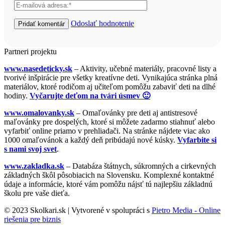
Odoslať hodnotenie
Partneri projektu
www.nasedeticky.sk
– Aktivity, učebné materiály, pracovné listy a
tvorivé inšpirácie pre všetky kreatívne deti. Vynikajúca stránka plná
materiálov, ktoré rodičom aj učiteľom pomôžu zabaviť deti na dlhé
hodiny.
Vyčarujte deťom na tvári úsmev 🙂
www.omalovanky.sk
– Omaľovánky pre deti aj antistresové
maľovánky pre dospelých, ktoré si môžete zadarmo stiahnuť alebo
vyfarbiť online priamo v prehliadači. Na stránke nájdete viac ako
1000 omaľovánok a každý deň pribúdajú nové kúsky.
Vyfarbite si
s nami svoj svet
.
www.zakladka.sk
– Databáza štátnych, súkromných a cirkevných
základných škôl pôsobiacich na Slovensku. Komplexné kontaktné
údaje a informácie, ktoré vám pomôžu nájsť tú najlepšiu základnú
školu pre vaše dieťa.
© 2023 Skolkari.sk | Vytvorené v spolupráci s
Pietro Media - Online
riešenia pre biznis