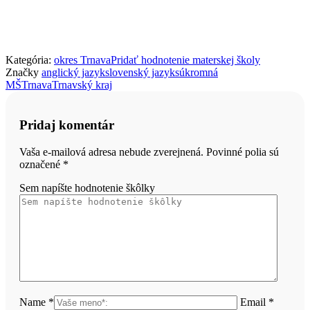
Kategória:
okres Trnava
Pridať hodnotenie materskej školy
Značky
anglický jazyk
slovenský jazyk
súkromná
MŠ
Trnava
Trnavský kraj
Pridaj komentár
Vaša e-mailová adresa nebude zverejnená. Povinné polia sú
označené
*
Sem napíšte hodnotenie škôlky
Name *
Email *