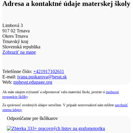
Adresa a kontaktné údaje materskej školy
Limbová 3
917 02 Trnava
Okres Trnava
Trnavský kraj
Slovenská republika
Zobraziť na mape
Telefónne číslo:
+421917102611
E-mail:
ivana.puskarova@besst.sk
Web:
msbesst.edupage.org
Ak máte záujem zvýrazniť a odpromovať vašu materskú školu, prezrite si
možnosti
propagácie škôlky
.
Za správnosť uvedených údajov neručíme. V prípade nezrovnalostí nám môžete
navrhnúť
zmenu údajov
.
Odporúčame pre škôlkarov