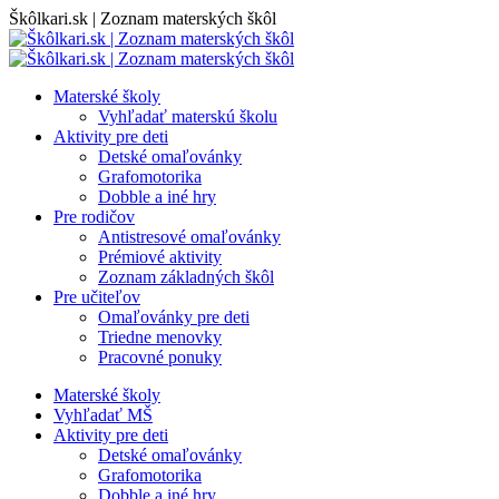
Skip
Škôlkari.sk | Zoznam materských škôl
to
content
Materské školy
Vyhľadať materskú školu
Aktivity pre deti
Detské omaľovánky
Grafomotorika
Dobble a iné hry
Pre rodičov
Antistresové omaľovánky
Prémiové aktivity
Zoznam základných škôl
Pre učiteľov
Omaľovánky pre deti
Triedne menovky
Pracovné ponuky
Materské školy
Vyhľadať MŠ
Aktivity pre deti
Detské omaľovánky
Grafomotorika
Dobble a iné hry