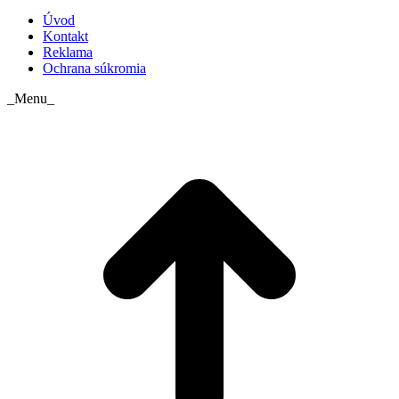
Úvod
Kontakt
Reklama
Ochrana súkromia
_Menu_
t
T