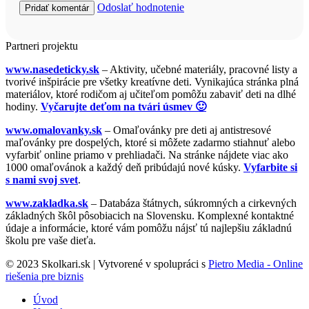
Odoslať hodnotenie
Partneri projektu
www.nasedeticky.sk
– Aktivity, učebné materiály, pracovné listy a
tvorivé inšpirácie pre všetky kreatívne deti. Vynikajúca stránka plná
materiálov, ktoré rodičom aj učiteľom pomôžu zabaviť deti na dlhé
hodiny.
Vyčarujte deťom na tvári úsmev 🙂
www.omalovanky.sk
– Omaľovánky pre deti aj antistresové
maľovánky pre dospelých, ktoré si môžete zadarmo stiahnuť alebo
vyfarbiť online priamo v prehliadači. Na stránke nájdete viac ako
1000 omaľovánok a každý deň pribúdajú nové kúsky.
Vyfarbite si
s nami svoj svet
.
www.zakladka.sk
– Databáza štátnych, súkromných a cirkevných
základných škôl pôsobiacich na Slovensku. Komplexné kontaktné
údaje a informácie, ktoré vám pomôžu nájsť tú najlepšiu základnú
školu pre vaše dieťa.
© 2023 Skolkari.sk | Vytvorené v spolupráci s
Pietro Media - Online
riešenia pre biznis
Úvod