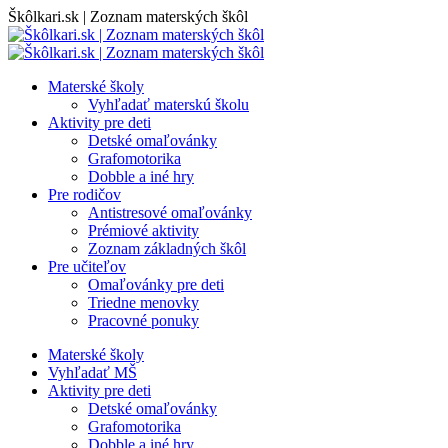
Skip
Škôlkari.sk | Zoznam materských škôl
to
content
Materské školy
Vyhľadať materskú školu
Aktivity pre deti
Detské omaľovánky
Grafomotorika
Dobble a iné hry
Pre rodičov
Antistresové omaľovánky
Prémiové aktivity
Zoznam základných škôl
Pre učiteľov
Omaľovánky pre deti
Triedne menovky
Pracovné ponuky
Materské školy
Vyhľadať MŠ
Aktivity pre deti
Detské omaľovánky
Grafomotorika
Dobble a iné hry