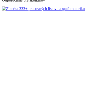
Odporúčame pre škôlkarov