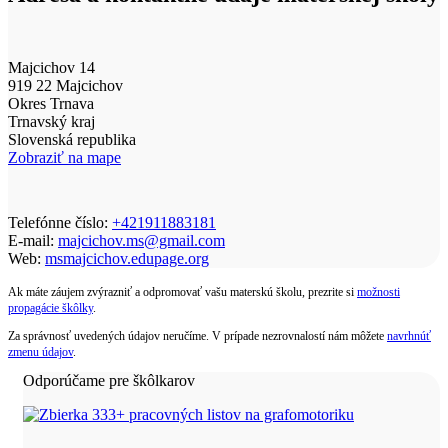
Majcichov 14
919 22 Majcichov
Okres Trnava
Trnavský kraj
Slovenská republika
Zobraziť na mape
Telefónne číslo:
+421911883181
E-mail:
majcichov.ms@gmail.com
Web:
msmajcichov.edupage.org
Ak máte záujem zvýrazniť a odpromovať vašu materskú školu, prezrite si
možnosti
propagácie škôlky
.
Za správnosť uvedených údajov neručíme. V prípade nezrovnalostí nám môžete
navrhnúť
zmenu údajov
.
Odporúčame pre škôlkarov