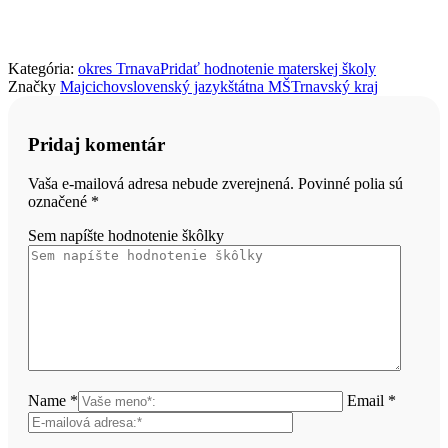
Kategória:
okres Trnava
Pridať hodnotenie materskej školy
Značky
Majcichov
slovenský jazyk
štátna MŠ
Trnavský kraj
Pridaj komentár
Vaša e-mailová adresa nebude zverejnená. Povinné polia sú
označené
*
Sem napíšte hodnotenie škôlky
Name *
Email *