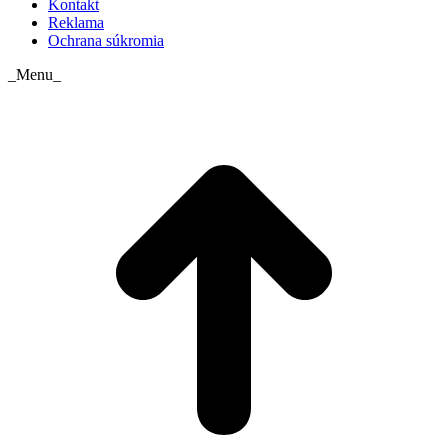
Kontakt
Reklama
Ochrana súkromia
_Menu_
t
T