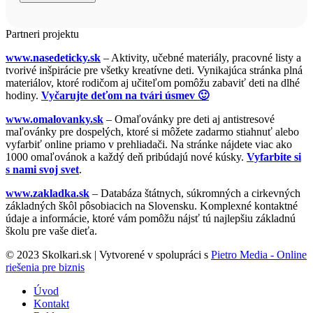
Partneri projektu
www.nasedeticky.sk
– Aktivity, učebné materiály, pracovné listy a
tvorivé inšpirácie pre všetky kreatívne deti. Vynikajúca stránka plná
materiálov, ktoré rodičom aj učiteľom pomôžu zabaviť deti na dlhé
hodiny.
Vyčarujte deťom na tvári úsmev 🙂
www.omalovanky.sk
– Omaľovánky pre deti aj antistresové
maľovánky pre dospelých, ktoré si môžete zadarmo stiahnuť alebo
vyfarbiť online priamo v prehliadači. Na stránke nájdete viac ako
1000 omaľovánok a každý deň pribúdajú nové kúsky.
Vyfarbite si
s nami svoj svet
.
www.zakladka.sk
– Databáza štátnych, súkromných a cirkevných
základných škôl pôsobiacich na Slovensku. Komplexné kontaktné
údaje a informácie, ktoré vám pomôžu nájsť tú najlepšiu základnú
školu pre vaše dieťa.
© 2023 Skolkari.sk | Vytvorené v spolupráci s
Pietro Media - Online
riešenia pre biznis
Úvod
Kontakt