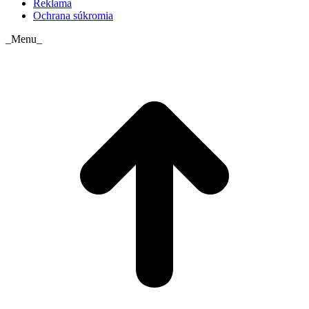
Reklama
Ochrana súkromia
_Menu_
t
T