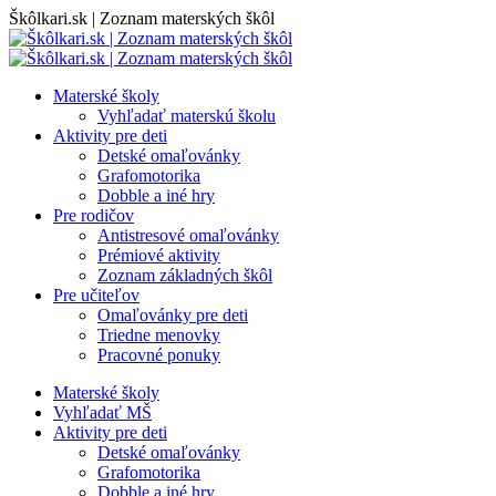
Skip
Škôlkari.sk | Zoznam materských škôl
to
content
Materské školy
Vyhľadať materskú školu
Aktivity pre deti
Detské omaľovánky
Grafomotorika
Dobble a iné hry
Pre rodičov
Antistresové omaľovánky
Prémiové aktivity
Zoznam základných škôl
Pre učiteľov
Omaľovánky pre deti
Triedne menovky
Pracovné ponuky
Materské školy
Vyhľadať MŠ
Aktivity pre deti
Detské omaľovánky
Grafomotorika
Dobble a iné hry