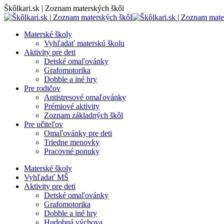
Skip
Škôlkari.sk | Zoznam materských škôl
to
content
Materské školy
Vyhľadať materskú školu
Aktivity pre deti
Detské omaľovánky
Grafomotorika
Dobble a iné hry
Pre rodičov
Antistresové omaľovánky
Prémiové aktivity
Zoznam základných škôl
Pre učiteľov
Omaľovánky pre deti
Triedne menovky
Pracovné ponuky
Materské školy
Vyhľadať MŠ
Aktivity pre deti
Detské omaľovánky
Grafomotorika
Dobble a iné hry
Hudobná výchova