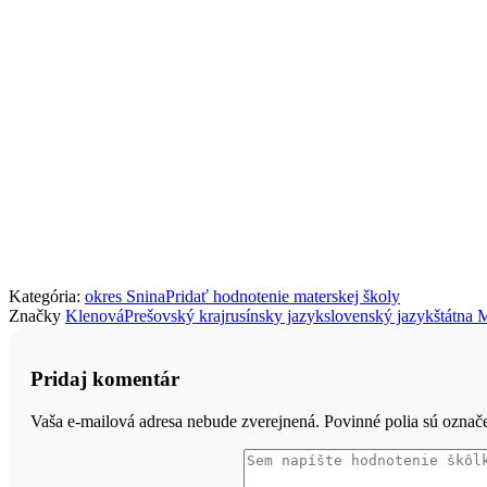
Kategória:
okres Snina
Pridať hodnotenie materskej školy
Značky
Klenová
Prešovský kraj
rusínsky jazyk
slovenský jazyk
štátna 
Pridaj komentár
Vaša e-mailová adresa nebude zverejnená. Povinné polia sú ozna