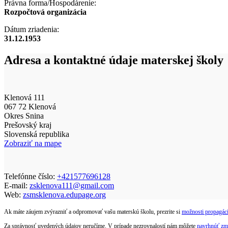
Právna forma/Hospodárenie:
Rozpočtová organizácia
Dátum zriadenia:
31.12.1953
Adresa a kontaktné údaje materskej školy
Klenová 111
067 72 Klenová
Okres Snina
Prešovský kraj
Slovenská republika
Zobraziť na mape
Telefónne číslo:
+421577696128
E-mail:
zsklenova111@gmail.com
Web:
zsmsklenova.edupage.org
Ak máte záujem zvýrazniť a odpromovať vašu materskú školu, prezrite si
možnosti propagáci
Za správnosť uvedených údajov neručíme. V prípade nezrovnalostí nám môžete
navrhnúť zm