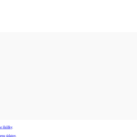
e škôlky
.
enu údajov
.