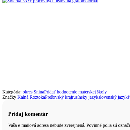
Kategória:
okres Snina
Pridať hodnotenie materskej školy
Značky
Kalná Roztoka
Prešovský kraj
rusínsky jazyk
slovenský jazyk
š
Pridaj komentár
Vaša e-mailová adresa nebude zverejnená. Povinné polia sú ozna