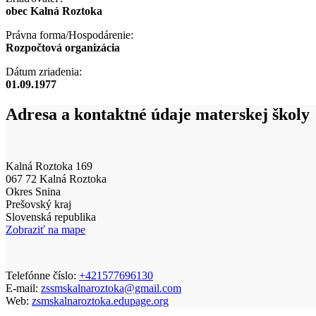
obec Kalná Roztoka
Právna forma/Hospodárenie:
Rozpočtová organizácia
Dátum zriadenia:
01.09.1977
Adresa a kontaktné údaje materskej školy
Kalná Roztoka 169
067 72 Kalná Roztoka
Okres Snina
Prešovský kraj
Slovenská republika
Zobraziť na mape
Telefónne číslo:
+421577696130
E-mail:
zssmskalnaroztoka@gmail.com
Web:
zsmskalnaroztoka.edupage.org