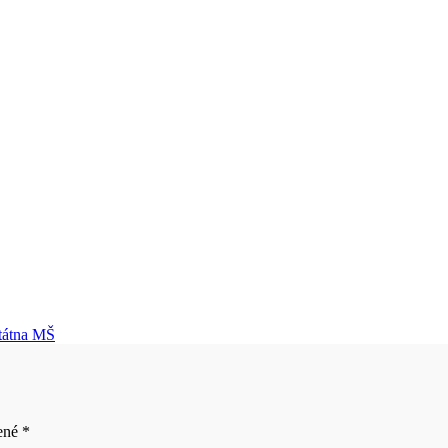
tátna MŠ
čené
*