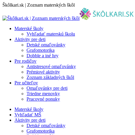
Skip
Škôlkari.sk | Zoznam materských škôl
to
content
Materské školy
Vyhľadať materskú školu
Aktivity pre deti
Detské omaľovánky
Grafomotorika
Dobble a iné hry
Pre rodičov
Antistresové omaľovánky
Prémiové aktivity
Zoznam základných škôl
Pre učiteľov
Omaľovánky pre deti
Triedne menovky
Pracovné ponuky
Materské školy
Vyhľadať MŠ
Aktivity pre deti
Detské omaľovánky
Grafomotorika