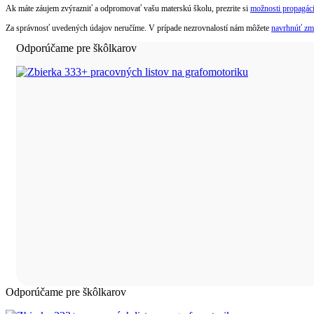
Ak máte záujem zvýrazniť a odpromovať vašu materskú školu, prezrite si
možnosti propagáci
Za správnosť uvedených údajov neručíme. V prípade nezrovnalostí nám môžete
navrhnúť zm
Odporúčame pre škôlkarov
Odporúčame pre škôlkarov