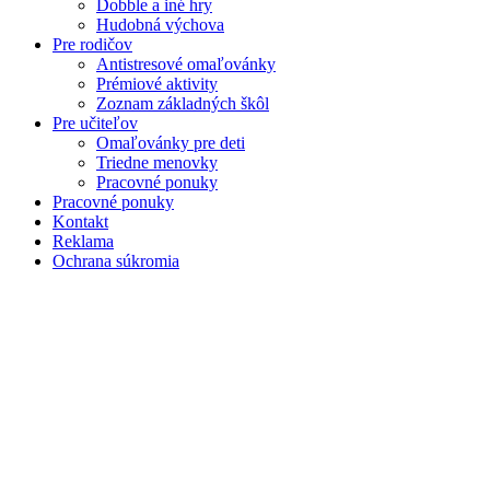
Dobble a iné hry
Hudobná výchova
Pre rodičov
Antistresové omaľovánky
Prémiové aktivity
Zoznam základných škôl
Pre učiteľov
Omaľovánky pre deti
Triedne menovky
Pracovné ponuky
Pracovné ponuky
Kontakt
Reklama
Ochrana súkromia