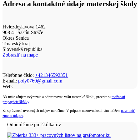
Adresa a kontaktné údaje materskej školy
Hviezdoslavova 1462
908 41 Šaštín-Stráže
Okres Senica
Trnavský kraj
Slovenská republika
Zobraziť na mape
Telefónne číslo:
+421346592351
E-mail:
poly0769@gmail.com
Web:
Ak máte záujem zvýrazniť a odpromovať vašu materskú školu, prezrite si
možnosti
propagácie škôlky
.
Za správnosť uvedených údajov neručíme. V prípade nezrovnalostí nám môžete
navrhnúť
zmenu údajov
.
Odporúčame pre škôlkarov