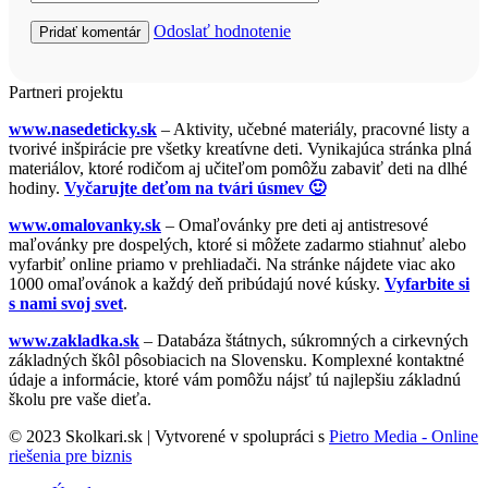
Odoslať hodnotenie
Partneri projektu
www.nasedeticky.sk
– Aktivity, učebné materiály, pracovné listy a
tvorivé inšpirácie pre všetky kreatívne deti. Vynikajúca stránka plná
materiálov, ktoré rodičom aj učiteľom pomôžu zabaviť deti na dlhé
hodiny.
Vyčarujte deťom na tvári úsmev 🙂
www.omalovanky.sk
– Omaľovánky pre deti aj antistresové
maľovánky pre dospelých, ktoré si môžete zadarmo stiahnuť alebo
vyfarbiť online priamo v prehliadači. Na stránke nájdete viac ako
1000 omaľovánok a každý deň pribúdajú nové kúsky.
Vyfarbite si
s nami svoj svet
.
www.zakladka.sk
– Databáza štátnych, súkromných a cirkevných
základných škôl pôsobiacich na Slovensku. Komplexné kontaktné
údaje a informácie, ktoré vám pomôžu nájsť tú najlepšiu základnú
školu pre vaše dieťa.
© 2023 Skolkari.sk | Vytvorené v spolupráci s
Pietro Media - Online
riešenia pre biznis