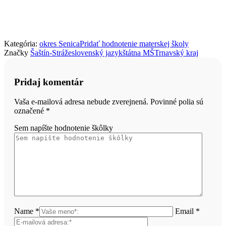
Kategória:
okres Senica
Pridať hodnotenie materskej školy
Značky
Šaštín-Stráže
slovenský jazyk
štátna MŠ
Trnavský kraj
Pridaj komentár
Vaša e-mailová adresa nebude zverejnená. Povinné polia sú
označené
*
Sem napíšte hodnotenie škôlky
Name *
Email *