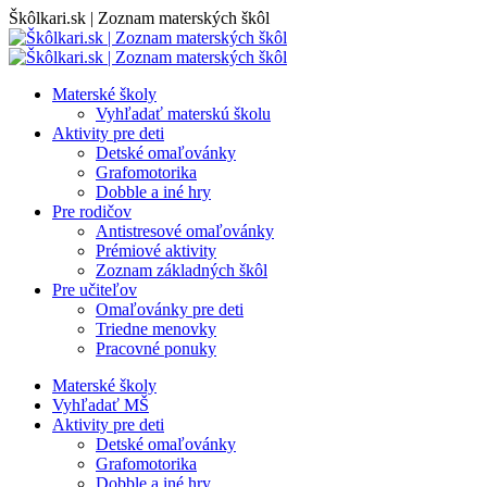
Skip
Škôlkari.sk | Zoznam materských škôl
to
content
Materské školy
Vyhľadať materskú školu
Aktivity pre deti
Detské omaľovánky
Grafomotorika
Dobble a iné hry
Pre rodičov
Antistresové omaľovánky
Prémiové aktivity
Zoznam základných škôl
Pre učiteľov
Omaľovánky pre deti
Triedne menovky
Pracovné ponuky
Materské školy
Vyhľadať MŠ
Aktivity pre deti
Detské omaľovánky
Grafomotorika
Dobble a iné hry