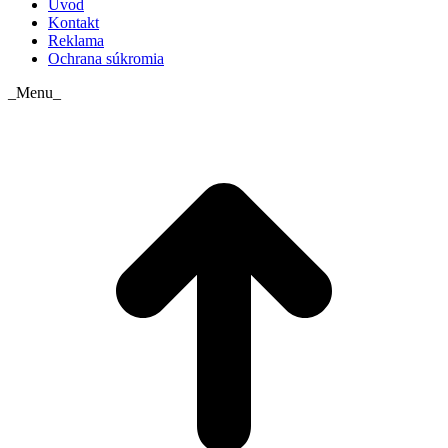
Úvod
Kontakt
Reklama
Ochrana súkromia
_Menu_
t
T