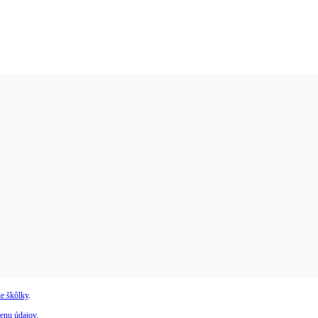
e škôlky
.
enu údajov
.