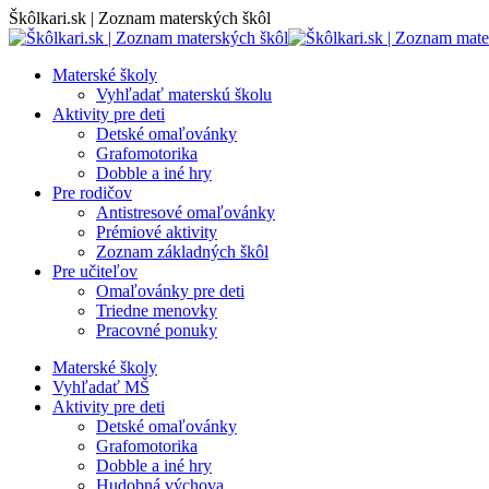
Skip
Škôlkari.sk | Zoznam materských škôl
to
content
Materské školy
Vyhľadať materskú školu
Aktivity pre deti
Detské omaľovánky
Grafomotorika
Dobble a iné hry
Pre rodičov
Antistresové omaľovánky
Prémiové aktivity
Zoznam základných škôl
Pre učiteľov
Omaľovánky pre deti
Triedne menovky
Pracovné ponuky
Materské školy
Vyhľadať MŠ
Aktivity pre deti
Detské omaľovánky
Grafomotorika
Dobble a iné hry
Hudobná výchova