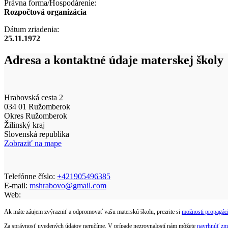
Právna forma/Hospodárenie:
Rozpočtová organizácia
Dátum zriadenia:
25.11.1972
Adresa a kontaktné údaje materskej školy
Hrabovská cesta 2
034 01 Ružomberok
Okres Ružomberok
Žilinský kraj
Slovenská republika
Zobraziť na mape
Telefónne číslo:
+421905496385
E-mail:
mshrabovo@gmail.com
Web:
Ak máte záujem zvýrazniť a odpromovať vašu materskú školu, prezrite si
možnosti propagáci
Za správnosť uvedených údajov neručíme. V prípade nezrovnalostí nám môžete
navrhnúť zm