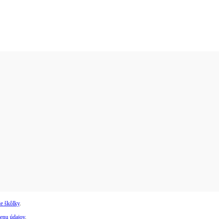
e škôlky
.
enu údajov
.