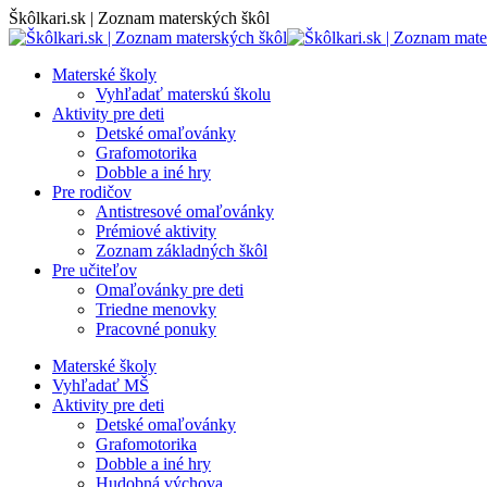
Skip
Škôlkari.sk | Zoznam materských škôl
to
content
Materské školy
Vyhľadať materskú školu
Aktivity pre deti
Detské omaľovánky
Grafomotorika
Dobble a iné hry
Pre rodičov
Antistresové omaľovánky
Prémiové aktivity
Zoznam základných škôl
Pre učiteľov
Omaľovánky pre deti
Triedne menovky
Pracovné ponuky
Materské školy
Vyhľadať MŠ
Aktivity pre deti
Detské omaľovánky
Grafomotorika
Dobble a iné hry
Hudobná výchova