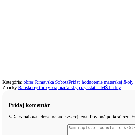
Kategória:
okres Rimavská Sobota
Pridať hodnotenie materskej školy
Značky
Banskobystrický kraj
maďarský jazyk
štátna MŠ
Tachty
Pridaj komentár
Vaša e-mailová adresa nebude zverejnená. Povinné polia sú ozna