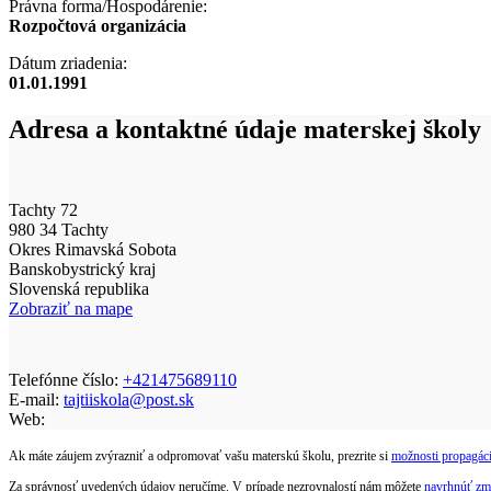
Právna forma/Hospodárenie:
Rozpočtová organizácia
Dátum zriadenia:
01.01.1991
Adresa a kontaktné údaje materskej školy
Tachty 72
980 34 Tachty
Okres Rimavská Sobota
Banskobystrický kraj
Slovenská republika
Zobraziť na mape
Telefónne číslo:
+421475689110
E-mail:
tajtiiskola@post.sk
Web:
Ak máte záujem zvýrazniť a odpromovať vašu materskú školu, prezrite si
možnosti propagáci
Za správnosť uvedených údajov neručíme. V prípade nezrovnalostí nám môžete
navrhnúť zm