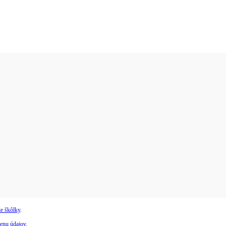
e škôlky
.
enu údajov
.