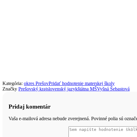
Kategória:
okres Prešov
Pridať hodnotenie materskej školy
Značky
Prešovský kraj
slovenský jazyk
štátna MŠ
Vyšná Šebastová
Pridaj komentár
Vaša e-mailová adresa nebude zverejnená. Povinné polia sú ozna