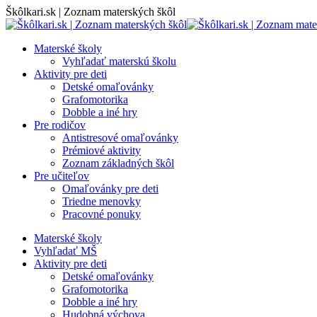
Skip
Škôlkari.sk | Zoznam materských škôl
to
content
Materské školy
Vyhľadať materskú školu
Aktivity pre deti
Detské omaľovánky
Grafomotorika
Dobble a iné hry
Pre rodičov
Antistresové omaľovánky
Prémiové aktivity
Zoznam základných škôl
Pre učiteľov
Omaľovánky pre deti
Triedne menovky
Pracovné ponuky
Materské školy
Vyhľadať MŠ
Aktivity pre deti
Detské omaľovánky
Grafomotorika
Dobble a iné hry
Hudobná výchova