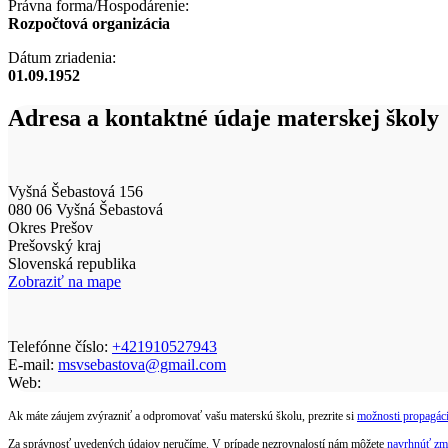
Právna forma/Hospodárenie:
Rozpočtová organizácia
Dátum zriadenia:
01.09.1952
Adresa a kontaktné údaje materskej školy
Vyšná Šebastová 156
080 06 Vyšná Šebastová
Okres Prešov
Prešovský kraj
Slovenská republika
Zobraziť na mape
Telefónne číslo:
+421910527943
E-mail:
msvsebastova@gmail.com
Web:
Ak máte záujem zvýrazniť a odpromovať vašu materskú školu, prezrite si
možnosti propagáci
Za správnosť uvedených údajov neručíme. V prípade nezrovnalostí nám môžete
navrhnúť zm