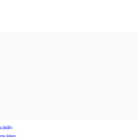
e škôlky
.
enu údajov
.