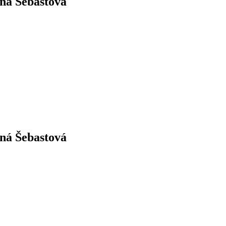
šná Šebastová
šná Šebastová