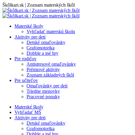
Skip
Škôlkari.sk | Zoznam materských škôl
to
content
Materské školy
Vyhľadať materskú školu
Aktivity pre deti
Detské omaľovánky
Grafomotorika
Dobble a iné hry
Pre rodičov
Antistresové omaľovánky
Prémiové aktivity
Zoznam základných škôl
Pre učiteľov
Omaľovánky pre deti
Triedne menovky
Pracovné ponuky
Materské školy
Vyhľadať MŠ
Aktivity pre deti
Detské omaľovánky
Grafomotorika
Dobble a iné hry