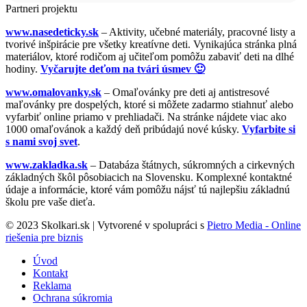
Partneri projektu
www.nasedeticky.sk
– Aktivity, učebné materiály, pracovné listy a
tvorivé inšpirácie pre všetky kreatívne deti. Vynikajúca stránka plná
materiálov, ktoré rodičom aj učiteľom pomôžu zabaviť deti na dlhé
hodiny.
Vyčarujte deťom na tvári úsmev 🙂
www.omalovanky.sk
– Omaľovánky pre deti aj antistresové
maľovánky pre dospelých, ktoré si môžete zadarmo stiahnuť alebo
vyfarbiť online priamo v prehliadači. Na stránke nájdete viac ako
1000 omaľovánok a každý deň pribúdajú nové kúsky.
Vyfarbite si
s nami svoj svet
.
www.zakladka.sk
– Databáza štátnych, súkromných a cirkevných
základných škôl pôsobiacich na Slovensku. Komplexné kontaktné
údaje a informácie, ktoré vám pomôžu nájsť tú najlepšiu základnú
školu pre vaše dieťa.
© 2023 Skolkari.sk | Vytvorené v spolupráci s
Pietro Media - Online
riešenia pre biznis
Úvod
Kontakt
Reklama
Ochrana súkromia