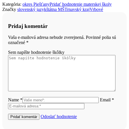
Kategória:
okres Piešťany
Pridať hodnotenie materskej školy
Značky
slovenský jazyk
štátna MŠ
Trnavský kraj
Vrbové
Pridaj komentár
Vaša e-mailová adresa nebude zverejnená. Povinné polia sú
označené
*
Sem napíšte hodnotenie škôlky
Name *
Email *
Odoslať hodnotenie