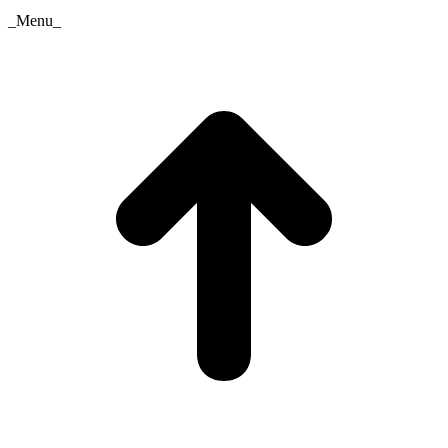
_Menu_
t
T