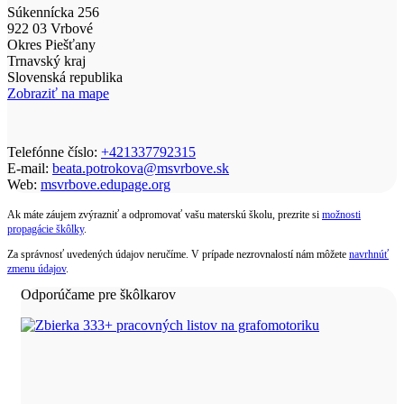
Súkennícka 256
922 03 Vrbové
Okres Piešťany
Trnavský kraj
Slovenská republika
Zobraziť na mape
Telefónne číslo:
+421337792315
E-mail:
beata.potrokova@msvrbove.sk
Web:
msvrbove.edupage.org
Ak máte záujem zvýrazniť a odpromovať vašu materskú školu, prezrite si
možnosti
propagácie škôlky
.
Za správnosť uvedených údajov neručíme. V prípade nezrovnalostí nám môžete
navrhnúť
zmenu údajov
.
Odporúčame pre škôlkarov