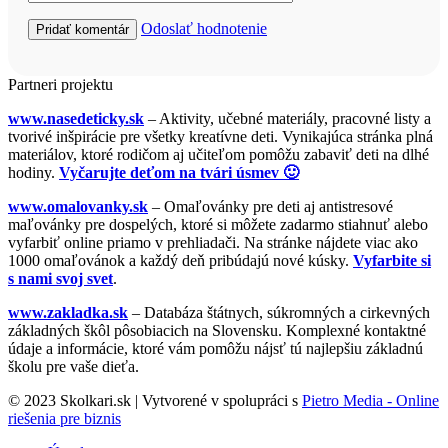
Odoslať hodnotenie
Partneri projektu
www.nasedeticky.sk
– Aktivity, učebné materiály, pracovné listy a
tvorivé inšpirácie pre všetky kreatívne deti. Vynikajúca stránka plná
materiálov, ktoré rodičom aj učiteľom pomôžu zabaviť deti na dlhé
hodiny.
Vyčarujte deťom na tvári úsmev 🙂
www.omalovanky.sk
– Omaľovánky pre deti aj antistresové
maľovánky pre dospelých, ktoré si môžete zadarmo stiahnuť alebo
vyfarbiť online priamo v prehliadači. Na stránke nájdete viac ako
1000 omaľovánok a každý deň pribúdajú nové kúsky.
Vyfarbite si
s nami svoj svet
.
www.zakladka.sk
– Databáza štátnych, súkromných a cirkevných
základných škôl pôsobiacich na Slovensku. Komplexné kontaktné
údaje a informácie, ktoré vám pomôžu nájsť tú najlepšiu základnú
školu pre vaše dieťa.
© 2023 Skolkari.sk | Vytvorené v spolupráci s
Pietro Media - Online
riešenia pre biznis