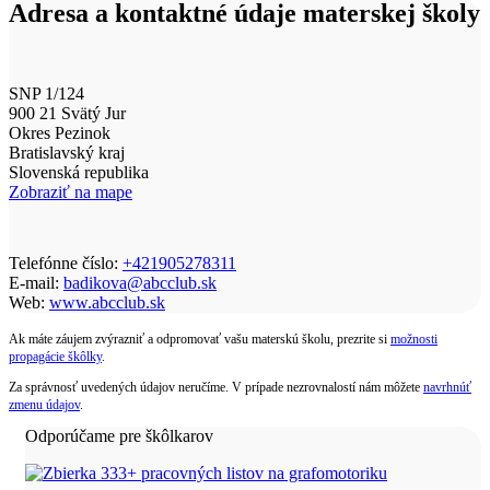
Adresa a kontaktné údaje materskej školy
SNP 1/124
900 21 Svätý Jur
Okres Pezinok
Bratislavský kraj
Slovenská republika
Zobraziť na mape
Telefónne číslo:
+421905278311
E-mail:
badikova@abcclub.sk
Web:
www.abcclub.sk
Ak máte záujem zvýrazniť a odpromovať vašu materskú školu, prezrite si
možnosti
propagácie škôlky
.
Za správnosť uvedených údajov neručíme. V prípade nezrovnalostí nám môžete
navrhnúť
zmenu údajov
.
Odporúčame pre škôlkarov