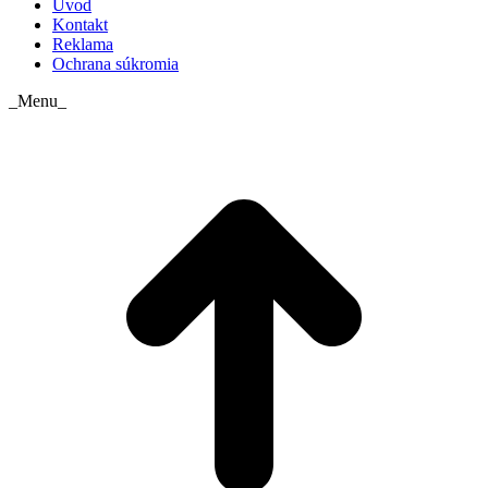
Úvod
Kontakt
Reklama
Ochrana súkromia
_Menu_
t
T