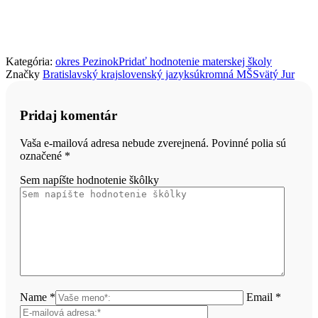
Kategória:
okres Pezinok
Pridať hodnotenie materskej školy
Značky
Bratislavský kraj
slovenský jazyk
súkromná MŠ
Svätý Jur
Pridaj komentár
Vaša e-mailová adresa nebude zverejnená. Povinné polia sú
označené
*
Sem napíšte hodnotenie škôlky
Name *
Email *