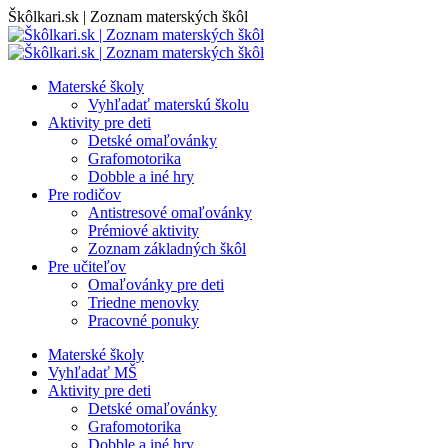
Skip
Škôlkari.sk | Zoznam materských škôl
to
content
Materské školy
Vyhľadať materskú školu
Aktivity pre deti
Detské omaľovánky
Grafomotorika
Dobble a iné hry
Pre rodičov
Antistresové omaľovánky
Prémiové aktivity
Zoznam základných škôl
Pre učiteľov
Omaľovánky pre deti
Triedne menovky
Pracovné ponuky
Materské školy
Vyhľadať MŠ
Aktivity pre deti
Detské omaľovánky
Grafomotorika
Dobble a iné hry