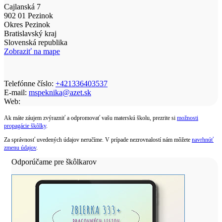
Cajlanská 7
902 01 Pezinok
Okres Pezinok
Bratislavský kraj
Slovenská republika
Zobraziť na mape
Telefónne číslo:
+421336403537
E-mail:
mspeknika@azet.sk
Web:
Ak máte záujem zvýrazniť a odpromovať vašu materskú školu, prezrite si
možnosti
propagácie škôlky
.
Za správnosť uvedených údajov neručíme. V prípade nezrovnalostí nám môžete
navrhnúť
zmenu údajov
.
Odporúčame pre škôlkarov