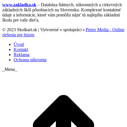
www.zakladka.sk
– Databáza štátnych, súkromných a cirkevných
základných škôl pôsobiacich na Slovensku. Komplexné kontaktné
údaje a informácie, ktoré vám pomôžu nájsť tú najlepšiu základnú
školu pre vaše dieťa.
© 2023 Skolkari.sk | Vytvorené v spolupráci s
Pietro Media - Online
riešenia pre biznis
Úvod
Kontakt
Reklama
Ochrana súkromia
_Menu_
t
T