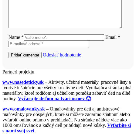
Name *
Email *
Odoslať hodnotenie
Partneri projektu
www.nasedeticky.sk
– Aktivity, učebné materiály, pracovné listy a
tvorivé inšpirácie pre všetky kreatívne deti. Vynikajúca stránka plná
materiálov, ktoré rodičom aj učiteľom pomôžu zabaviť deti na dlhé
hodiny.
Vyčarujte deťom na tvári úsmev 🙂
www.omalovanky.sk
– Omaľovánky pre deti aj antistresové
maľovánky pre dospelých, ktoré si môžete zadarmo stiahnuť alebo
vyfarbiť online priamo v prehliadači. Na stránke nájdete viac ako
1000 omaľovánok a každý deň pribúdajú nové kúsky.
Vyfarbite si
s nami svoj svet
.