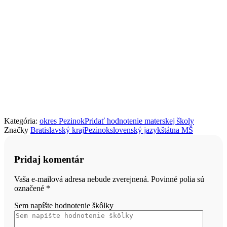
Kategória:
okres Pezinok
Pridať hodnotenie materskej školy
Značky
Bratislavský kraj
Pezinok
slovenský jazyk
štátna MŠ
Pridaj komentár
Vaša e-mailová adresa nebude zverejnená. Povinné polia sú
označené
*
Sem napíšte hodnotenie škôlky