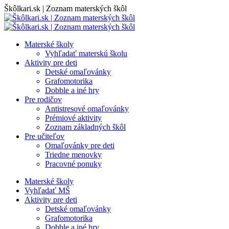
Skip
Škôlkari.sk | Zoznam materských škôl
to
content
Materské školy
Vyhľadať materskú školu
Aktivity pre deti
Detské omaľovánky
Grafomotorika
Dobble a iné hry
Pre rodičov
Antistresové omaľovánky
Prémiové aktivity
Zoznam základných škôl
Pre učiteľov
Omaľovánky pre deti
Triedne menovky
Pracovné ponuky
Materské školy
Vyhľadať MŠ
Aktivity pre deti
Detské omaľovánky
Grafomotorika
Dobble a iné hry