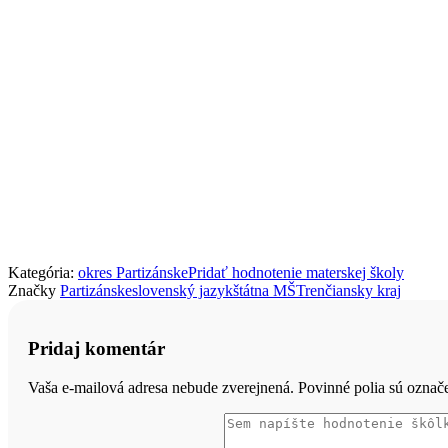
Kategória:
okres Partizánske
Pridať hodnotenie materskej školy
Značky
Partizánske
slovenský jazyk
štátna MŠ
Trenčiansky kraj
Pridaj komentár
Vaša e-mailová adresa nebude zverejnená. Povinné polia sú ozna