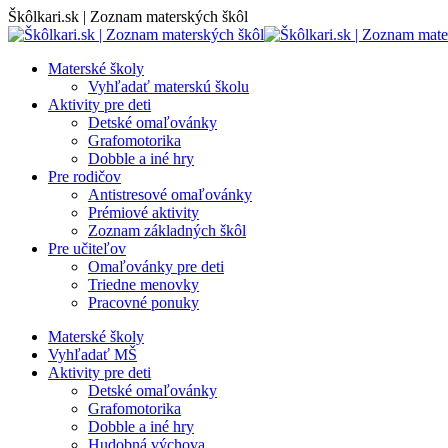
Skip
Škôlkari.sk | Zoznam materských škôl
to
content
Materské školy
Vyhľadať materskú školu
Aktivity pre deti
Detské omaľovánky
Grafomotorika
Dobble a iné hry
Pre rodičov
Antistresové omaľovánky
Prémiové aktivity
Zoznam základných škôl
Pre učiteľov
Omaľovánky pre deti
Triedne menovky
Pracovné ponuky
Materské školy
Vyhľadať MŠ
Aktivity pre deti
Detské omaľovánky
Grafomotorika
Dobble a iné hry
Hudobná výchova