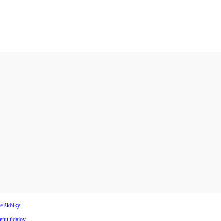
e škôlky
.
enu údajov
.