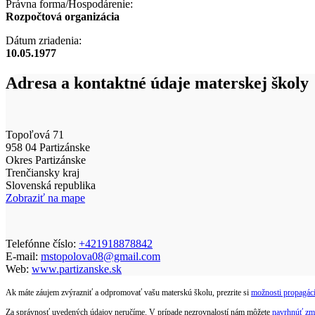
Právna forma/Hospodárenie:
Rozpočtová organizácia
Dátum zriadenia:
10.05.1977
Adresa a kontaktné údaje materskej školy
Topoľová 71
958 04 Partizánske
Okres Partizánske
Trenčiansky kraj
Slovenská republika
Zobraziť na mape
Telefónne číslo:
+421918878842
E-mail:
mstopolova08@gmail.com
Web:
www.partizanske.sk
Ak máte záujem zvýrazniť a odpromovať vašu materskú školu, prezrite si
možnosti propagáci
Za správnosť uvedených údajov neručíme. V prípade nezrovnalostí nám môžete
navrhnúť zm