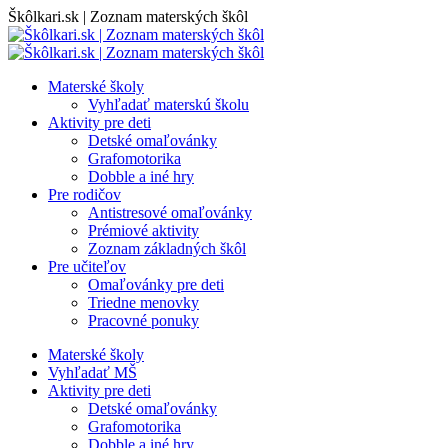
Skip
Škôlkari.sk | Zoznam materských škôl
to
content
Materské školy
Vyhľadať materskú školu
Aktivity pre deti
Detské omaľovánky
Grafomotorika
Dobble a iné hry
Pre rodičov
Antistresové omaľovánky
Prémiové aktivity
Zoznam základných škôl
Pre učiteľov
Omaľovánky pre deti
Triedne menovky
Pracovné ponuky
Materské školy
Vyhľadať MŠ
Aktivity pre deti
Detské omaľovánky
Grafomotorika
Dobble a iné hry