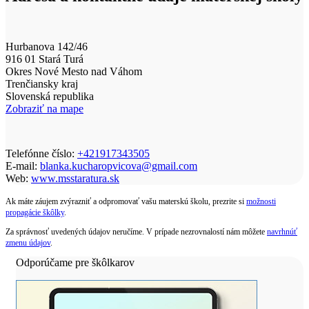
Hurbanova 142/46
916 01 Stará Turá
Okres Nové Mesto nad Váhom
Trenčiansky kraj
Slovenská republika
Zobraziť na mape
Telefónne číslo:
+421917343505
E-mail:
blanka.kucharopvicova@gmail.com
Web:
www.msstaratura.sk
Ak máte záujem zvýrazniť a odpromovať vašu materskú školu, prezrite si
možnosti
propagácie škôlky
.
Za správnosť uvedených údajov neručíme. V prípade nezrovnalostí nám môžete
navrhnúť
zmenu údajov
.
Odporúčame pre škôlkarov