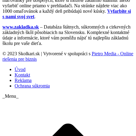
maľovánky pre dospelých, ktoré si môžete zadarmo stiahnuť alebo
vyfarbiť online priamo v prehliadači. Na stránke nájdete viac ako
1000 omaľovánok a každý deň pribúdajú nové kúsky.
Vyfarbite si
s nami svoj svet
.
www.zakladka.sk
– Databáza štátnych, súkromných a cirkevných
základných škôl pôsobiacich na Slovensku. Komplexné kontaktné
údaje a informácie, ktoré vám pomôžu nájsť tú najlepšiu základnú
školu pre vaše dieťa.
© 2023 Skolkari.sk | Vytvorené v spolupráci s
Pietro Media - Online
riešenia pre biznis
Úvod
Kontakt
Reklama
Ochrana súkromia
_Menu_
t
T