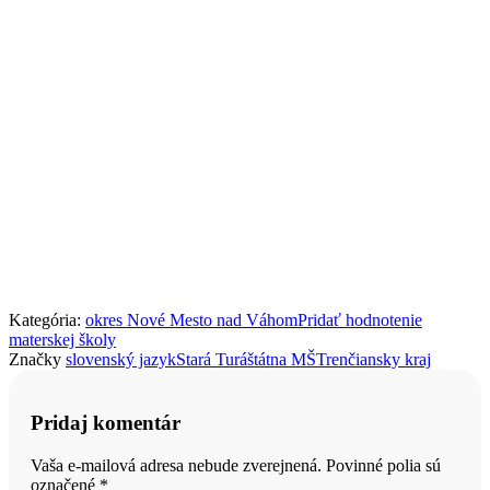
Kategória:
okres Nové Mesto nad Váhom
Pridať hodnotenie
materskej školy
Značky
slovenský jazyk
Stará Turá
štátna MŠ
Trenčiansky kraj
Pridaj komentár
Vaša e-mailová adresa nebude zverejnená. Povinné polia sú
označené
*