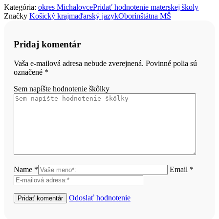
Kategória:
okres Michalovce
Pridať hodnotenie materskej školy
Značky
Košický kraj
maďarský jazyk
Oborín
štátna MŠ
Pridaj komentár
Vaša e-mailová adresa nebude zverejnená. Povinné polia sú
označené
*
Sem napíšte hodnotenie škôlky
Name *
Email *
Odoslať hodnotenie