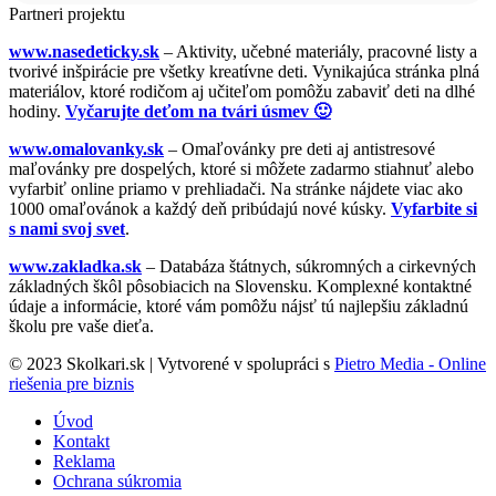
Partneri projektu
www.nasedeticky.sk
– Aktivity, učebné materiály, pracovné listy a
tvorivé inšpirácie pre všetky kreatívne deti. Vynikajúca stránka plná
materiálov, ktoré rodičom aj učiteľom pomôžu zabaviť deti na dlhé
hodiny.
Vyčarujte deťom na tvári úsmev 🙂
www.omalovanky.sk
– Omaľovánky pre deti aj antistresové
maľovánky pre dospelých, ktoré si môžete zadarmo stiahnuť alebo
vyfarbiť online priamo v prehliadači. Na stránke nájdete viac ako
1000 omaľovánok a každý deň pribúdajú nové kúsky.
Vyfarbite si
s nami svoj svet
.
www.zakladka.sk
– Databáza štátnych, súkromných a cirkevných
základných škôl pôsobiacich na Slovensku. Komplexné kontaktné
údaje a informácie, ktoré vám pomôžu nájsť tú najlepšiu základnú
školu pre vaše dieťa.
© 2023 Skolkari.sk | Vytvorené v spolupráci s
Pietro Media - Online
riešenia pre biznis
Úvod
Kontakt
Reklama
Ochrana súkromia