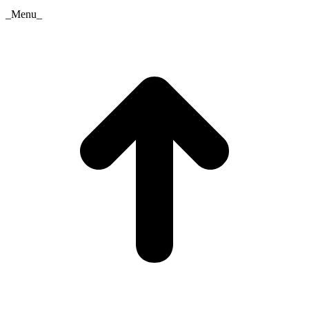
_Menu_
t
T