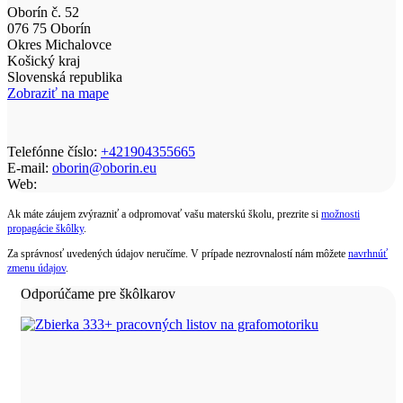
Oborín č. 52
076 75 Oborín
Okres Michalovce
Košický kraj
Slovenská republika
Zobraziť na mape
Telefónne číslo:
+421904355665
E-mail:
oborin@oborin.eu
Web:
Ak máte záujem zvýrazniť a odpromovať vašu materskú školu, prezrite si
možnosti
propagácie škôlky
.
Za správnosť uvedených údajov neručíme. V prípade nezrovnalostí nám môžete
navrhnúť
zmenu údajov
.
Odporúčame pre škôlkarov