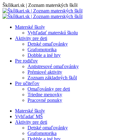
Skip
Škôlkari.sk | Zoznam materských škôl
to
content
Materské školy
Vyhľadať materskú školu
Aktivity pre deti
Detské omaľovánky
Grafomotorika
Dobble a iné hry
Pre rodičov
Antistresové omaľovánky
Prémiové aktivity
Zoznam základných škôl
Pre učiteľov
Omaľovánky pre deti
Triedne menovky
Pracovné ponuky
Materské školy
Vyhľadať MŠ
Aktivity pre deti
Detské omaľovánky
Grafomotorika
Dobble a iné hry