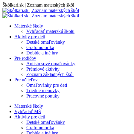
Skip
Škôlkari.sk | Zoznam materských škôl
to
content
Materské školy
Vyhľadať materskú školu
Aktivity pre deti
Detské omaľovánky
Grafomotorika
Dobble a iné hry
Pre rodičov
Antistresové omaľovánky
Prémiové aktivity
Zoznam základných škôl
Pre učiteľov
Omaľovánky pre deti
Triedne menovky
Pracovné ponuky
Materské školy
Vyhľadať MŠ
Aktivity pre deti
Detské omaľovánky
Grafomotorika
Dobble a iné hry