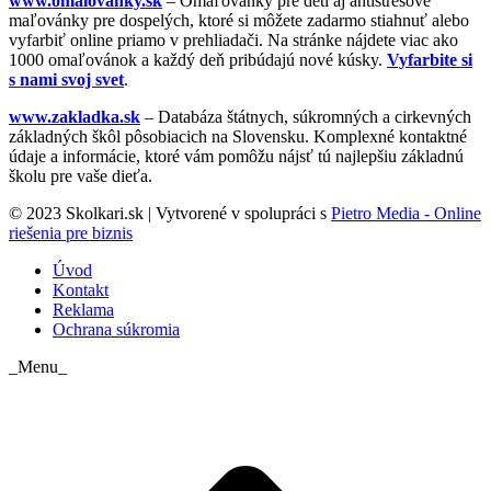
www.omalovanky.sk
– Omaľovánky pre deti aj antistresové
maľovánky pre dospelých, ktoré si môžete zadarmo stiahnuť alebo
vyfarbiť online priamo v prehliadači. Na stránke nájdete viac ako
1000 omaľovánok a každý deň pribúdajú nové kúsky.
Vyfarbite si
s nami svoj svet
.
www.zakladka.sk
– Databáza štátnych, súkromných a cirkevných
základných škôl pôsobiacich na Slovensku. Komplexné kontaktné
údaje a informácie, ktoré vám pomôžu nájsť tú najlepšiu základnú
školu pre vaše dieťa.
© 2023 Skolkari.sk | Vytvorené v spolupráci s
Pietro Media - Online
riešenia pre biznis
Úvod
Kontakt
Reklama
Ochrana súkromia
_Menu_
t
T