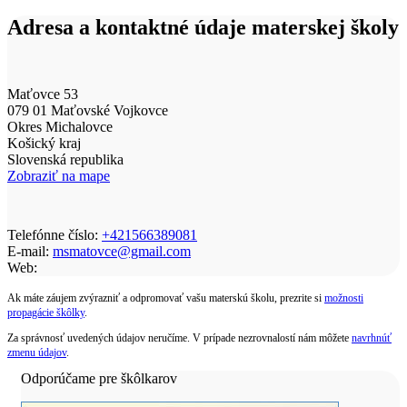
Adresa a kontaktné údaje materskej školy
Maťovce 53
079 01 Maťovské Vojkovce
Okres Michalovce
Košický kraj
Slovenská republika
Zobraziť na mape
Telefónne číslo:
+421566389081
E-mail:
msmatovce@gmail.com
Web:
Ak máte záujem zvýrazniť a odpromovať vašu materskú školu, prezrite si
možnosti
propagácie škôlky
.
Za správnosť uvedených údajov neručíme. V prípade nezrovnalostí nám môžete
navrhnúť
zmenu údajov
.
Odporúčame pre škôlkarov