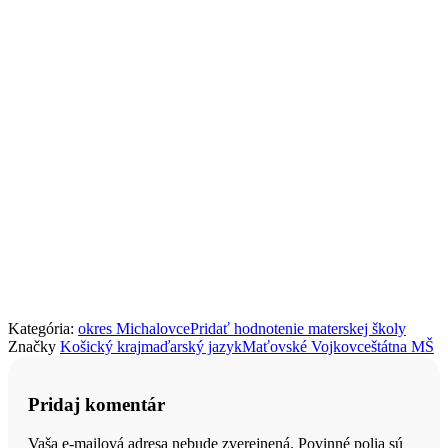
Kategória:
okres Michalovce
Pridať hodnotenie materskej školy
Značky
Košický kraj
maďarský jazyk
Maťovské Vojkovce
štátna MŠ
Pridaj komentár
Vaša e-mailová adresa nebude zverejnená. Povinné polia sú