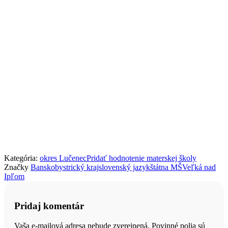
Kategória:
okres Lučenec
Pridať hodnotenie materskej školy
Značky
Banskobystrický kraj
slovenský jazyk
štátna MŠ
Veľká nad
Ipľom
Pridaj komentár
Vaša e-mailová adresa nebude zverejnená. Povinné polia sú