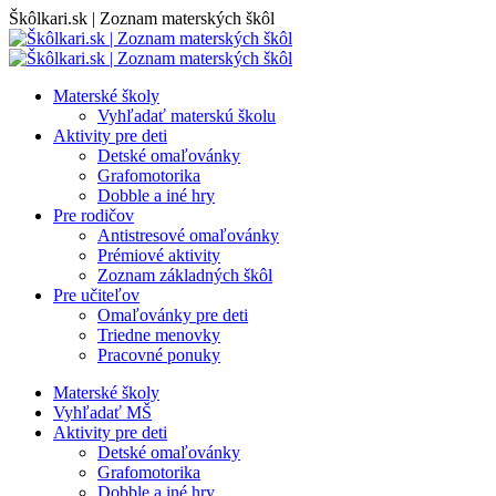
Skip
Škôlkari.sk | Zoznam materských škôl
to
content
Materské školy
Vyhľadať materskú školu
Aktivity pre deti
Detské omaľovánky
Grafomotorika
Dobble a iné hry
Pre rodičov
Antistresové omaľovánky
Prémiové aktivity
Zoznam základných škôl
Pre učiteľov
Omaľovánky pre deti
Triedne menovky
Pracovné ponuky
Materské školy
Vyhľadať MŠ
Aktivity pre deti
Detské omaľovánky
Grafomotorika
Dobble a iné hry