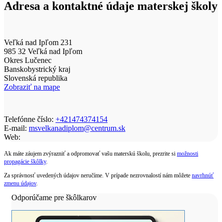
Adresa a kontaktné údaje materskej školy
Veľká nad Ipľom 231
985 32 Veľká nad Ipľom
Okres Lučenec
Banskobystrický kraj
Slovenská republika
Zobraziť na mape
Telefónne číslo:
+421474374154
E-mail:
msvelkanadiplom@centrum.sk
Web:
Ak máte záujem zvýrazniť a odpromovať vašu materskú školu, prezrite si
možnosti
propagácie škôlky
.
Za správnosť uvedených údajov neručíme. V prípade nezrovnalostí nám môžete
navrhnúť
zmenu údajov
.
Odporúčame pre škôlkarov