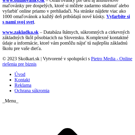
www.omalovanky.sk
– Omaľovánky pre deti aj antistresové
maľovánky pre dospelých, ktoré si môžete zadarmo stiahnuť alebo
vyfarbiť online priamo v prehliadači. Na stránke nájdete viac ako
1000 omaľovánok a každý deň pribúdajú nové kúsky.
Vyfarbite si
s nami svoj svet
.
www.zakladka.sk
– Databáza štátnych, súkromných a cirkevných
základných škôl pôsobiacich na Slovensku. Komplexné kontaktné
údaje a informácie, ktoré vám pomôžu nájsť tú najlepšiu základnú
školu pre vaše dieťa.
© 2023 Skolkari.sk | Vytvorené v spolupráci s
Pietro Media - Online
riešenia pre biznis
Úvod
Kontakt
Reklama
Ochrana súkromia
_Menu_
t
T