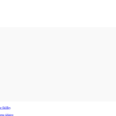
e škôlky
.
enu údajov
.