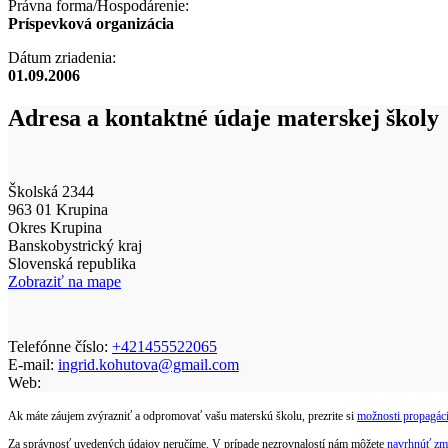
Právna forma/Hospodárenie:
Príspevková organizácia
Dátum zriadenia:
01.09.2006
Adresa a kontaktné údaje materskej školy
Školská 2344
963 01 Krupina
Okres Krupina
Banskobystrický kraj
Slovenská republika
Zobraziť na mape
Telefónne číslo:
+421455522065
E-mail:
ingrid.kohutova@gmail.com
Web:
Ak máte záujem zvýrazniť a odpromovať vašu materskú školu, prezrite si
možnosti propagáci
Za správnosť uvedených údajov neručíme. V prípade nezrovnalostí nám môžete
navrhnúť zm