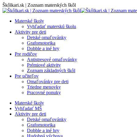
Skip
Škôlkari.sk | Zoznam materských škôl
to
content
Materské školy
Vyhľadať materskú školu
Aktivity pre deti
Detské omaľovánky
Grafomotorika
Dobble a iné hry
Pre rodičov
Antistresové omaľovánky
Prémiové aktivity
Zoznam základných škôl
Pre učiteľov
Omaľovánky pre deti
Triedne menovky
Pracovné ponuky
Materské školy
Vyhľadať MŠ
Aktivity pre deti
Detské omaľovánky
Grafomotorika
Dobble a iné hry
Hudobná výchova