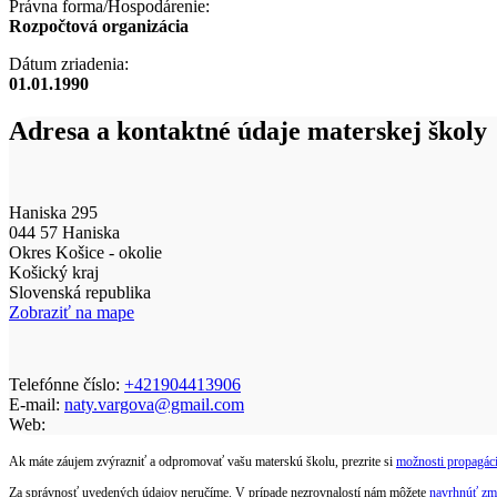
Právna forma/Hospodárenie:
Rozpočtová organizácia
Dátum zriadenia:
01.01.1990
Adresa a kontaktné údaje materskej školy
Haniska 295
044 57 Haniska
Okres Košice - okolie
Košický kraj
Slovenská republika
Zobraziť na mape
Telefónne číslo:
+421904413906
E-mail:
naty.vargova@gmail.com
Web:
Ak máte záujem zvýrazniť a odpromovať vašu materskú školu, prezrite si
možnosti propagáci
Za správnosť uvedených údajov neručíme. V prípade nezrovnalostí nám môžete
navrhnúť zm