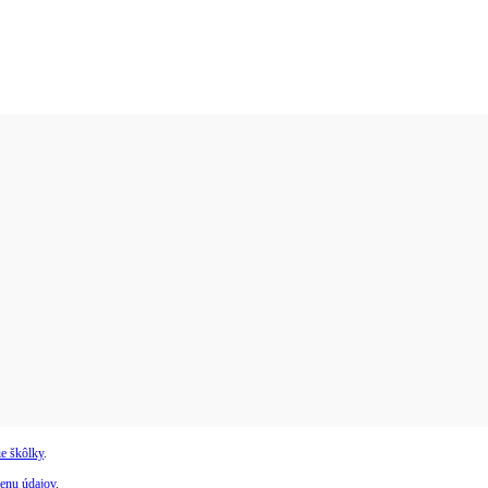
e škôlky
.
enu údajov
.