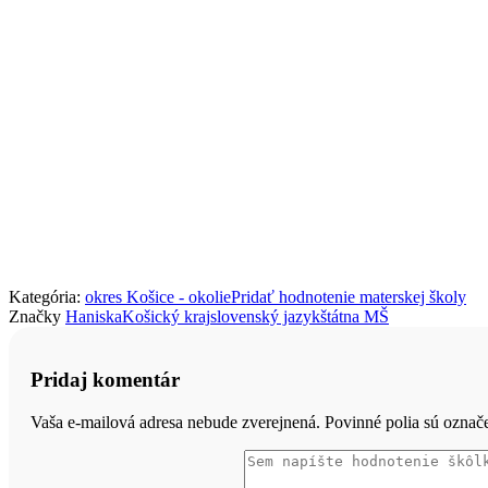
Kategória:
okres Košice - okolie
Pridať hodnotenie materskej školy
Značky
Haniska
Košický kraj
slovenský jazyk
štátna MŠ
Pridaj komentár
Vaša e-mailová adresa nebude zverejnená. Povinné polia sú ozna