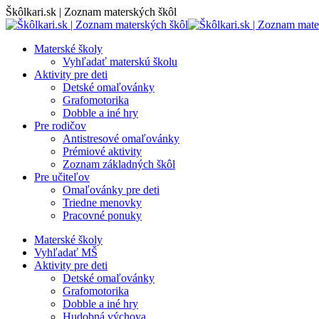
Skip
Škôlkari.sk | Zoznam materských škôl
to
content
Materské školy
Vyhľadať materskú školu
Aktivity pre deti
Detské omaľovánky
Grafomotorika
Dobble a iné hry
Pre rodičov
Antistresové omaľovánky
Prémiové aktivity
Zoznam základných škôl
Pre učiteľov
Omaľovánky pre deti
Triedne menovky
Pracovné ponuky
Materské školy
Vyhľadať MŠ
Aktivity pre deti
Detské omaľovánky
Grafomotorika
Dobble a iné hry
Hudobná výchova