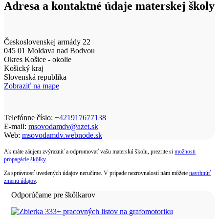
Adresa a kontaktné údaje materskej školy
Československej armády 22
045 01 Moldava nad Bodvou
Okres Košice - okolie
Košický kraj
Slovenská republika
Zobraziť na mape
Telefónne číslo:
+421917677138
E-mail:
msovodamdv@azet.sk
Web:
msovodamdv.webnode.sk
Ak máte záujem zvýrazniť a odpromovať vašu materskú školu, prezrite si
možnosti
propagácie škôlky
.
Za správnosť uvedených údajov neručíme. V prípade nezrovnalostí nám môžete
navrhnúť
zmenu údajov
.
Odporúčame pre škôlkarov