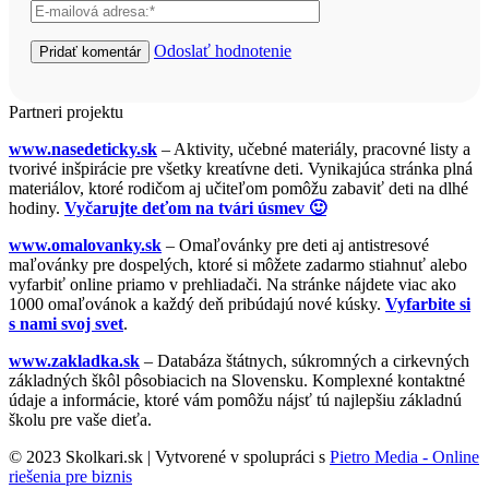
Odoslať hodnotenie
Partneri projektu
www.nasedeticky.sk
– Aktivity, učebné materiály, pracovné listy a
tvorivé inšpirácie pre všetky kreatívne deti. Vynikajúca stránka plná
materiálov, ktoré rodičom aj učiteľom pomôžu zabaviť deti na dlhé
hodiny.
Vyčarujte deťom na tvári úsmev 🙂
www.omalovanky.sk
– Omaľovánky pre deti aj antistresové
maľovánky pre dospelých, ktoré si môžete zadarmo stiahnuť alebo
vyfarbiť online priamo v prehliadači. Na stránke nájdete viac ako
1000 omaľovánok a každý deň pribúdajú nové kúsky.
Vyfarbite si
s nami svoj svet
.
www.zakladka.sk
– Databáza štátnych, súkromných a cirkevných
základných škôl pôsobiacich na Slovensku. Komplexné kontaktné
údaje a informácie, ktoré vám pomôžu nájsť tú najlepšiu základnú
školu pre vaše dieťa.
© 2023 Skolkari.sk | Vytvorené v spolupráci s
Pietro Media - Online
riešenia pre biznis