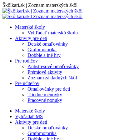
Skip
Škôlkari.sk | Zoznam materských škôl
to
content
Materské školy
Vyhľadať materskú školu
Aktivity pre deti
Detské omaľovánky
Grafomotorika
Dobble a iné hry
Pre rodičov
Antistresové omaľovánky
Prémiové aktivity
Zoznam základných škôl
Pre učiteľov
Omaľovánky pre deti
Triedne menovky
Pracovné ponuky
Materské školy
Vyhľadať MŠ
Aktivity pre deti
Detské omaľovánky
Grafomotorika
Dobble a iné hry