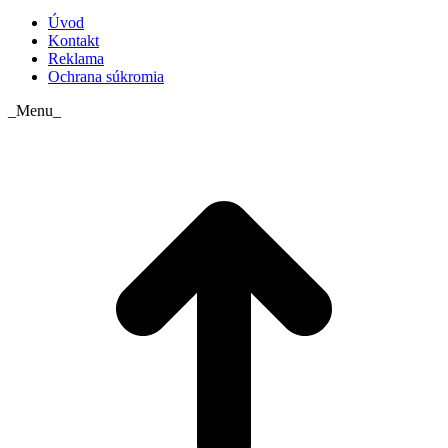
Úvod
Kontakt
Reklama
Ochrana súkromia
_Menu_
t
T