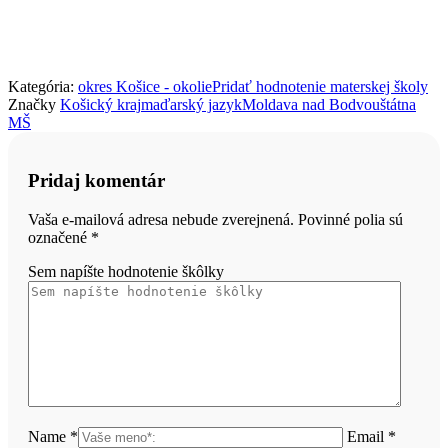
Kategória:
okres Košice - okolie
Pridať hodnotenie materskej školy
Značky
Košický kraj
maďarský jazyk
Moldava nad Bodvou
štátna
MŠ
Pridaj komentár
Vaša e-mailová adresa nebude zverejnená. Povinné polia sú
označené
*
Sem napíšte hodnotenie škôlky
Name *
Email *