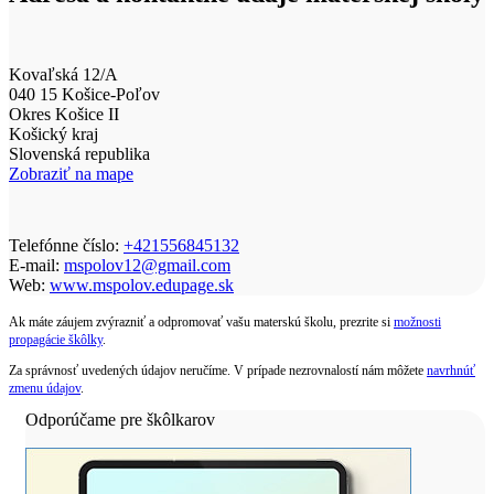
Kovaľská 12/A
040 15 Košice-Poľov
Okres Košice II
Košický kraj
Slovenská republika
Zobraziť na mape
Telefónne číslo:
+421556845132
E-mail:
mspolov12@gmail.com
Web:
www.mspolov.edupage.sk
Ak máte záujem zvýrazniť a odpromovať vašu materskú školu, prezrite si
možnosti
propagácie škôlky
.
Za správnosť uvedených údajov neručíme. V prípade nezrovnalostí nám môžete
navrhnúť
zmenu údajov
.
Odporúčame pre škôlkarov