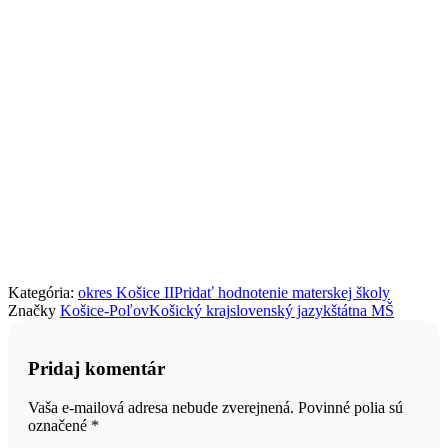
Kategória:
okres Košice II
Pridať hodnotenie materskej školy
Značky
Košice-Poľov
Košický kraj
slovenský jazyk
štátna MŠ
Pridaj komentár
Vaša e-mailová adresa nebude zverejnená. Povinné polia sú
označené
*