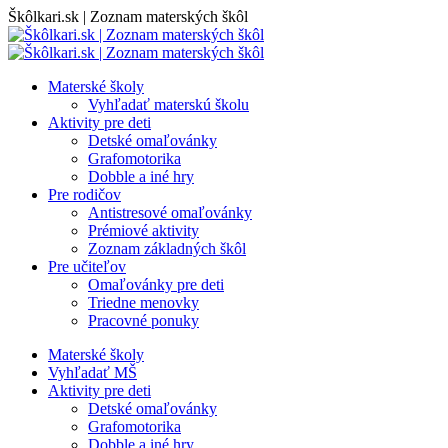
Skip
Škôlkari.sk | Zoznam materských škôl
to
content
Materské školy
Vyhľadať materskú školu
Aktivity pre deti
Detské omaľovánky
Grafomotorika
Dobble a iné hry
Pre rodičov
Antistresové omaľovánky
Prémiové aktivity
Zoznam základných škôl
Pre učiteľov
Omaľovánky pre deti
Triedne menovky
Pracovné ponuky
Materské školy
Vyhľadať MŠ
Aktivity pre deti
Detské omaľovánky
Grafomotorika
Dobble a iné hry