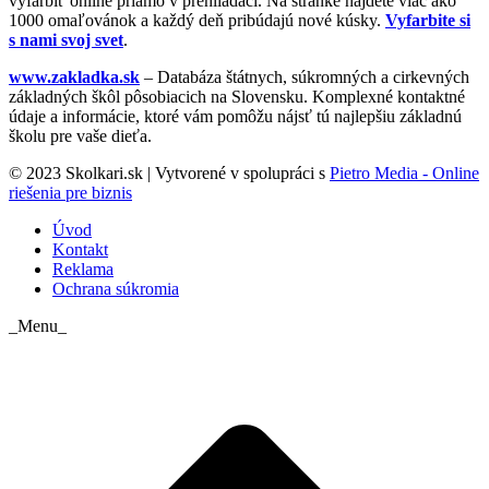
vyfarbiť online priamo v prehliadači. Na stránke nájdete viac ako
1000 omaľovánok a každý deň pribúdajú nové kúsky.
Vyfarbite si
s nami svoj svet
.
www.zakladka.sk
– Databáza štátnych, súkromných a cirkevných
základných škôl pôsobiacich na Slovensku. Komplexné kontaktné
údaje a informácie, ktoré vám pomôžu nájsť tú najlepšiu základnú
školu pre vaše dieťa.
© 2023 Skolkari.sk | Vytvorené v spolupráci s
Pietro Media - Online
riešenia pre biznis
Úvod
Kontakt
Reklama
Ochrana súkromia
_Menu_
t
T