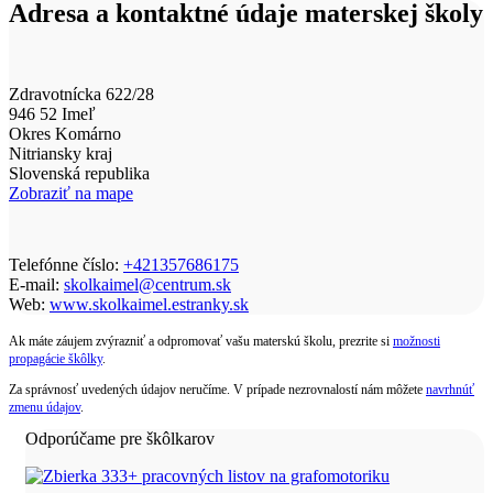
Adresa a kontaktné údaje materskej školy
Zdravotnícka 622/28
946 52 Imeľ
Okres Komárno
Nitriansky kraj
Slovenská republika
Zobraziť na mape
Telefónne číslo:
+421357686175
E-mail:
skolkaimel@centrum.sk
Web:
www.skolkaimel.estranky.sk
Ak máte záujem zvýrazniť a odpromovať vašu materskú školu, prezrite si
možnosti
propagácie škôlky
.
Za správnosť uvedených údajov neručíme. V prípade nezrovnalostí nám môžete
navrhnúť
zmenu údajov
.
Odporúčame pre škôlkarov