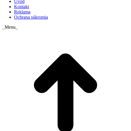
Úvod
Kontakt
Reklama
Ochrana súkromia
_Menu_
t
T