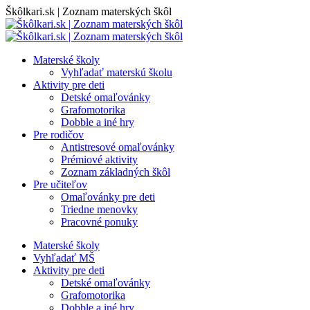
Skip
Škôlkari.sk | Zoznam materských škôl
to
content
Materské školy
Vyhľadať materskú školu
Aktivity pre deti
Detské omaľovánky
Grafomotorika
Dobble a iné hry
Pre rodičov
Antistresové omaľovánky
Prémiové aktivity
Zoznam základných škôl
Pre učiteľov
Omaľovánky pre deti
Triedne menovky
Pracovné ponuky
Materské školy
Vyhľadať MŠ
Aktivity pre deti
Detské omaľovánky
Grafomotorika
Dobble a iné hry