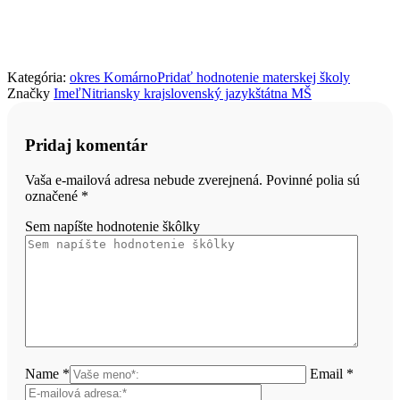
Kategória:
okres Komárno
Pridať hodnotenie materskej školy
Značky
Imeľ
Nitriansky kraj
slovenský jazyk
štátna MŠ
Pridaj komentár
Vaša e-mailová adresa nebude zverejnená. Povinné polia sú
označené
*
Sem napíšte hodnotenie škôlky
Name *
Email *