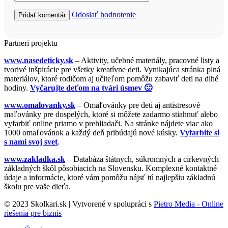
Odoslať hodnotenie
Partneri projektu
www.nasedeticky.sk
– Aktivity, učebné materiály, pracovné listy a
tvorivé inšpirácie pre všetky kreatívne deti. Vynikajúca stránka plná
materiálov, ktoré rodičom aj učiteľom pomôžu zabaviť deti na dlhé
hodiny.
Vyčarujte deťom na tvári úsmev 🙂
www.omalovanky.sk
– Omaľovánky pre deti aj antistresové
maľovánky pre dospelých, ktoré si môžete zadarmo stiahnuť alebo
vyfarbiť online priamo v prehliadači. Na stránke nájdete viac ako
1000 omaľovánok a každý deň pribúdajú nové kúsky.
Vyfarbite si
s nami svoj svet
.
www.zakladka.sk
– Databáza štátnych, súkromných a cirkevných
základných škôl pôsobiacich na Slovensku. Komplexné kontaktné
údaje a informácie, ktoré vám pomôžu nájsť tú najlepšiu základnú
školu pre vaše dieťa.
© 2023 Skolkari.sk | Vytvorené v spolupráci s
Pietro Media - Online
riešenia pre biznis