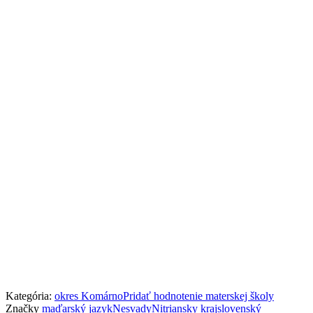
Kategória:
okres Komárno
Pridať hodnotenie materskej školy
Značky
maďarský jazyk
Nesvady
Nitriansky kraj
slovenský