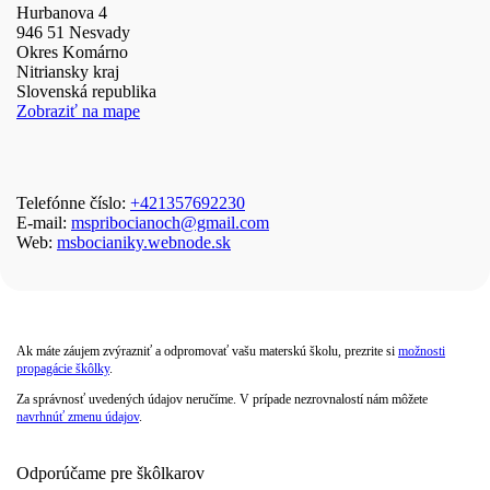
Hurbanova 4
946 51 Nesvady
Okres Komárno
Nitriansky kraj
Slovenská republika
Zobraziť na mape
Telefónne číslo:
+421357692230
E-mail:
mspribocianoch@gmail.com
Web:
msbocianiky.webnode.sk
Ak máte záujem zvýrazniť a odpromovať vašu materskú školu, prezrite si
možnosti
propagácie škôlky
.
Za správnosť uvedených údajov neručíme. V prípade nezrovnalostí nám môžete
navrhnúť zmenu údajov
.
Odporúčame pre škôlkarov