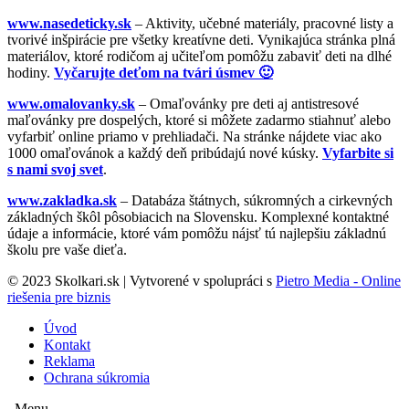
www.nasedeticky.sk
– Aktivity, učebné materiály, pracovné listy a
tvorivé inšpirácie pre všetky kreatívne deti. Vynikajúca stránka plná
materiálov, ktoré rodičom aj učiteľom pomôžu zabaviť deti na dlhé
hodiny.
Vyčarujte deťom na tvári úsmev 🙂
www.omalovanky.sk
– Omaľovánky pre deti aj antistresové
maľovánky pre dospelých, ktoré si môžete zadarmo stiahnuť alebo
vyfarbiť online priamo v prehliadači. Na stránke nájdete viac ako
1000 omaľovánok a každý deň pribúdajú nové kúsky.
Vyfarbite si
s nami svoj svet
.
www.zakladka.sk
– Databáza štátnych, súkromných a cirkevných
základných škôl pôsobiacich na Slovensku. Komplexné kontaktné
údaje a informácie, ktoré vám pomôžu nájsť tú najlepšiu základnú
školu pre vaše dieťa.
© 2023 Skolkari.sk | Vytvorené v spolupráci s
Pietro Media - Online
riešenia pre biznis
Úvod
Kontakt
Reklama
Ochrana súkromia
_Menu_