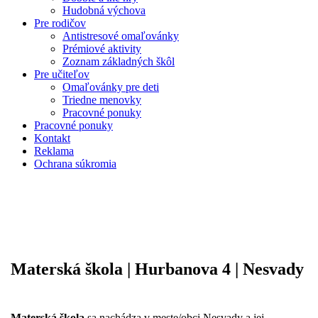
Hudobná výchova
Pre rodičov
Antistresové omaľovánky
Prémiové aktivity
Zoznam základných škôl
Pre učiteľov
Omaľovánky pre deti
Triedne menovky
Pracovné ponuky
Pracovné ponuky
Kontakt
Reklama
Ochrana súkromia
Materská škola | Hurbanova 4 | Nesvady
Materská škola
sa nachádza v meste/obci Nesvady a jej