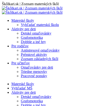
Skip
Škôlkari.sk | Zoznam materských škôl
to
content
Materské školy
Vyhľadať materskú školu
Aktivity pre deti
Detské omaľovánky
Grafomotorika
Dobble a iné hry
Pre rodičov
Antistresové omaľovánky
Prémiové aktivity
Zoznam základných škôl
Pre učiteľov
Omaľovánky pre deti
Triedne menovky
Pracovné ponuky
Materské školy
Vyhľadať MŠ
Aktivity pre deti
Detské omaľovánky
Grafomotorika
Dobble a iné hry