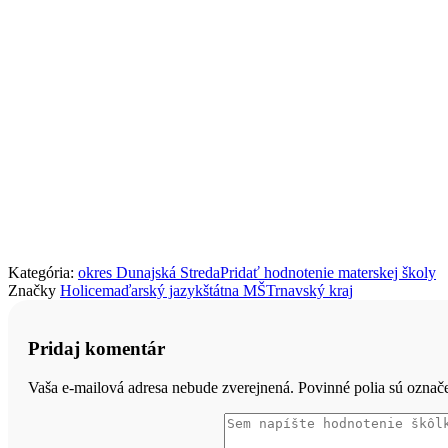
Kategória:
okres Dunajská Streda
Pridať hodnotenie materskej školy
Značky
Holice
maďarský jazyk
štátna MŠ
Trnavský kraj
Pridaj komentár
Vaša e-mailová adresa nebude zverejnená. Povinné polia sú ozna