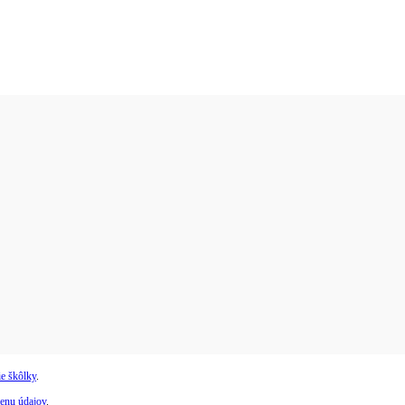
e škôlky
.
enu údajov
.