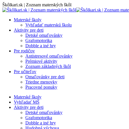
Skip
Škôlkari.sk | Zoznam materských škôl
to
content
Materské školy
Vyhľadať materskú školu
Aktivity pre deti
Detské omaľovánky
Grafomotorika
Dobble a iné hry
Pre rodičov
Antistresové omaľovánky
Prémiové aktivity
Zoznam základných škôl
Pre učiteľov
Omaľovánky pre deti
Triedne menovky
Pracovné ponuky
Materské školy
Vyhľadať MŠ
Aktivity pre deti
Detské omaľovánky
Grafomotorika
Dobble a iné hry
Hudobná výchova