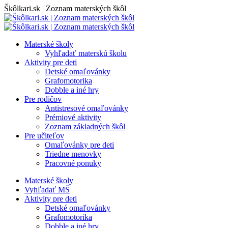
Skip
Škôlkari.sk | Zoznam materských škôl
to
content
Materské školy
Vyhľadať materskú školu
Aktivity pre deti
Detské omaľovánky
Grafomotorika
Dobble a iné hry
Pre rodičov
Antistresové omaľovánky
Prémiové aktivity
Zoznam základných škôl
Pre učiteľov
Omaľovánky pre deti
Triedne menovky
Pracovné ponuky
Materské školy
Vyhľadať MŠ
Aktivity pre deti
Detské omaľovánky
Grafomotorika
Dobble a iné hry