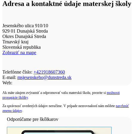
Adresa a kontaktné údaje materskej školy
Jesenského ulica 910/10
929 01 Dunajská Streda
Okres Dunajská Streda
Trnavský kraj
Slovenská republika
Zobraziť na mape
Telefónne číslo:
+421918607360
E-mail:
msjesenskeho@dunstreda.sk
Web:
Ak máte záujem zvýrazniť a odpromovať vašu materskú školu, prezrite si
možnosti
propagácie škôlky
.
Za správnosť uvedených údajov neručíme. V prípade nezrovnalostí nám môžete
navrhnúť
zmenu údajov
.
Odporúčame pre škôlkarov