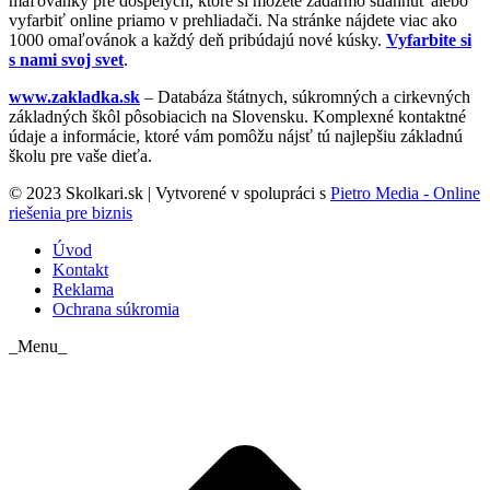
maľovánky pre dospelých, ktoré si môžete zadarmo stiahnuť alebo
vyfarbiť online priamo v prehliadači. Na stránke nájdete viac ako
1000 omaľovánok a každý deň pribúdajú nové kúsky.
Vyfarbite si
s nami svoj svet
.
www.zakladka.sk
– Databáza štátnych, súkromných a cirkevných
základných škôl pôsobiacich na Slovensku. Komplexné kontaktné
údaje a informácie, ktoré vám pomôžu nájsť tú najlepšiu základnú
školu pre vaše dieťa.
© 2023 Skolkari.sk | Vytvorené v spolupráci s
Pietro Media - Online
riešenia pre biznis
Úvod
Kontakt
Reklama
Ochrana súkromia
_Menu_
t
T