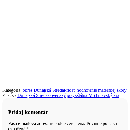
Kategória:
okres Dunajská Streda
Pridať hodnotenie materskej školy
Značky
Dunajská Streda
slovenský jazyk
štátna MŠ
Trnavský kraj
Pridaj komentár
Vaša e-mailová adresa nebude zverejnená. Povinné polia sú
označené
*