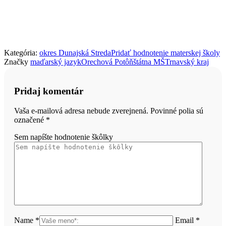
Kategória:
okres Dunajská Streda
Pridať hodnotenie materskej školy
Značky
maďarský jazyk
Orechová Potôň
štátna MŠ
Trnavský kraj
Pridaj komentár
Vaša e-mailová adresa nebude zverejnená. Povinné polia sú
označené
*
Sem napíšte hodnotenie škôlky
Name *
Email *