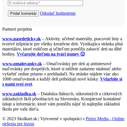
Odoslať hodnotenie
Partneri projektu
www.nasedeticky.sk
– Aktivity, učebné materiály, pracovné listy a
tvorivé inšpirácie pre všetky kreatívne deti. Vynikajúca stránka plná
materiálov, ktoré rodičom aj učiteľom pomôžu zabaviť deti na dlhé
hodiny.
Vyčarujte deťom na tvári úsmev 🙂
www.omalovanky.sk
– Omaľovánky pre deti aj antistresové
maľovánky pre dospelých, ktoré si môžete zadarmo stiahnuť alebo
vyfarbiť online priamo v prehliadači. Na stránke nájdete viac ako
1000 omaľovánok a každý deň pribúdajú nové kúsky.
Vyfarbite si
s nami svoj svet
.
www.zakladka.sk
– Databáza štátnych, súkromných a cirkevných
základných škôl pôsobiacich na Slovensku. Komplexné kontaktné
údaje a informácie, ktoré vám pomôžu nájsť tú najlepšiu základnú
školu pre vaše dieťa.
© 2023 Skolkari.sk | Vytvorené v spolupráci s
Pietro Media - Online
riešenia pre biznis