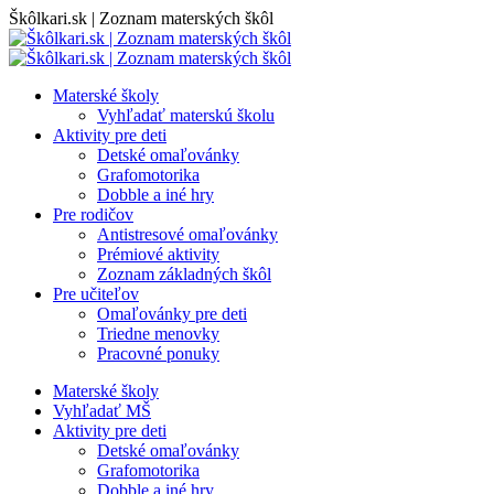
Skip
Škôlkari.sk | Zoznam materských škôl
to
content
Materské školy
Vyhľadať materskú školu
Aktivity pre deti
Detské omaľovánky
Grafomotorika
Dobble a iné hry
Pre rodičov
Antistresové omaľovánky
Prémiové aktivity
Zoznam základných škôl
Pre učiteľov
Omaľovánky pre deti
Triedne menovky
Pracovné ponuky
Materské školy
Vyhľadať MŠ
Aktivity pre deti
Detské omaľovánky
Grafomotorika
Dobble a iné hry