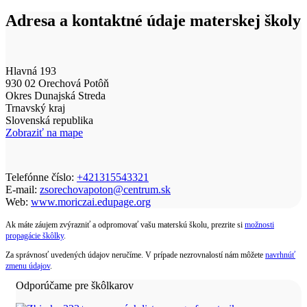
Adresa a kontaktné údaje materskej školy
Hlavná 193
930 02 Orechová Potôň
Okres Dunajská Streda
Trnavský kraj
Slovenská republika
Zobraziť na mape
Telefónne číslo:
+421315543321
E-mail:
zsorechovapoton@centrum.sk
Web:
www.moriczai.edupage.org
Ak máte záujem zvýrazniť a odpromovať vašu materskú školu, prezrite si
možnosti
propagácie škôlky
.
Za správnosť uvedených údajov neručíme. V prípade nezrovnalostí nám môžete
navrhnúť
zmenu údajov
.
Odporúčame pre škôlkarov