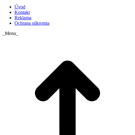
Úvod
Kontakt
Reklama
Ochrana súkromia
_Menu_
t
T