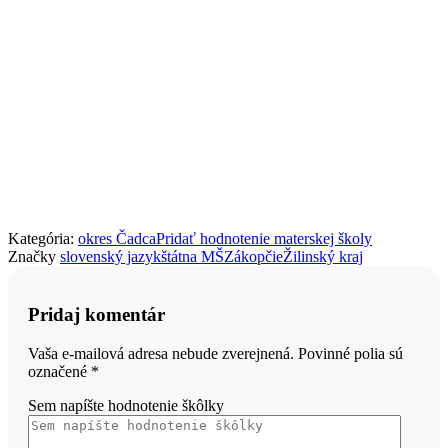
Kategória:
okres Čadca
Pridať hodnotenie materskej školy
Značky
slovenský jazyk
štátna MŠ
Zákopčie
Žilinský kraj
Pridaj komentár
Vaša e-mailová adresa nebude zverejnená. Povinné polia sú
označené
*
Sem napíšte hodnotenie škôlky