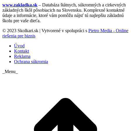
www.zakladka.sk
– Databáza štátnych, súkromných a cirkevných
základných škôl pôsobiacich na Slovensku. Komplexné kontaktné
údaje a informácie, ktoré vám pomôžu nájsť tú najlepšiu základnú
školu pre vaše dieťa.
© 2023 Skolkari.sk | Vytvorené v spolupráci s
Pietro Media - Online
riešenia pre biznis
Úvod
Kontakt
Reklama
Ochrana súkromia
_Menu_
t
T