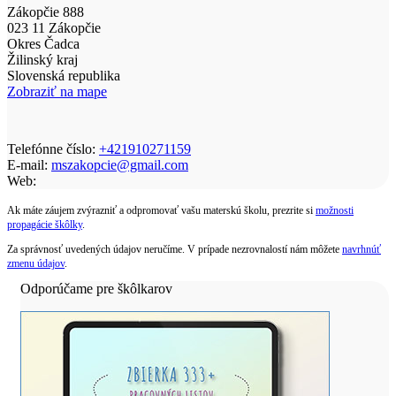
Zákopčie 888
023 11 Zákopčie
Okres Čadca
Žilinský kraj
Slovenská republika
Zobraziť na mape
Telefónne číslo:
+421910271159
E-mail:
mszakopcie@gmail.com
Web:
Ak máte záujem zvýrazniť a odpromovať vašu materskú školu, prezrite si
možnosti
propagácie škôlky
.
Za správnosť uvedených údajov neručíme. V prípade nezrovnalostí nám môžete
navrhnúť
zmenu údajov
.
Odporúčame pre škôlkarov