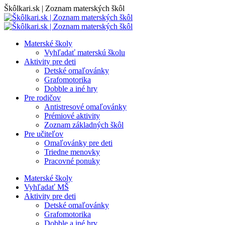
Skip
Škôlkari.sk | Zoznam materských škôl
to
content
Materské školy
Vyhľadať materskú školu
Aktivity pre deti
Detské omaľovánky
Grafomotorika
Dobble a iné hry
Pre rodičov
Antistresové omaľovánky
Prémiové aktivity
Zoznam základných škôl
Pre učiteľov
Omaľovánky pre deti
Triedne menovky
Pracovné ponuky
Materské školy
Vyhľadať MŠ
Aktivity pre deti
Detské omaľovánky
Grafomotorika
Dobble a iné hry