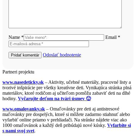
Name *
Email *
Odoslať hodnotenie
Partneri projektu
www.nasedeticky.sk
– Aktivity, učebné materiály, pracovné listy a
tvorivé inšpirácie pre všetky kreatívne deti. Vynikajúca stránka plná
materiálov, ktoré rodičom aj učiteľom pomôžu zabaviť deti na dlhé
hodiny.
Vyčarujte deťom na tvári úsmev 🙂
www.omalovanky.sk
– Omaľovánky pre deti aj antistresové
maľovánky pre dospelých, ktoré si môžete zadarmo stiahnuť alebo
vyfarbiť online priamo v prehliadači. Na stránke nájdete viac ako
1000 omaľovánok a každý deň pribúdajú nové kúsky.
Vyfarbite si
s nami svoj svet
.