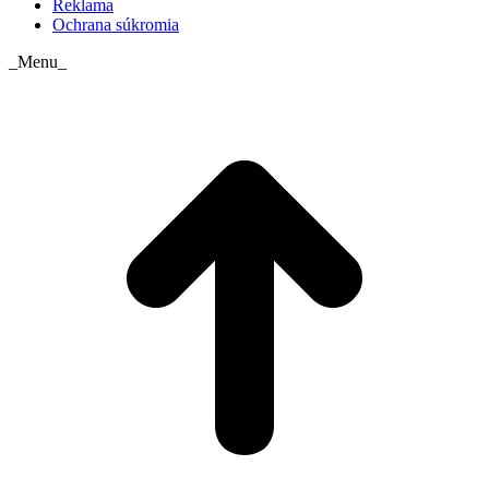
Reklama
Ochrana súkromia
_Menu_
t
T