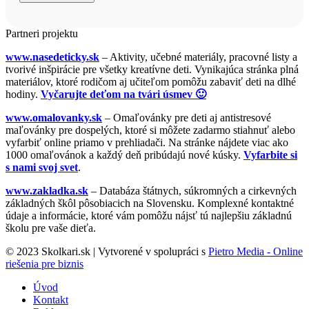
Partneri projektu
www.nasedeticky.sk
– Aktivity, učebné materiály, pracovné listy a
tvorivé inšpirácie pre všetky kreatívne deti. Vynikajúca stránka plná
materiálov, ktoré rodičom aj učiteľom pomôžu zabaviť deti na dlhé
hodiny.
Vyčarujte deťom na tvári úsmev 🙂
www.omalovanky.sk
– Omaľovánky pre deti aj antistresové
maľovánky pre dospelých, ktoré si môžete zadarmo stiahnuť alebo
vyfarbiť online priamo v prehliadači. Na stránke nájdete viac ako
1000 omaľovánok a každý deň pribúdajú nové kúsky.
Vyfarbite si
s nami svoj svet
.
www.zakladka.sk
– Databáza štátnych, súkromných a cirkevných
základných škôl pôsobiacich na Slovensku. Komplexné kontaktné
údaje a informácie, ktoré vám pomôžu nájsť tú najlepšiu základnú
školu pre vaše dieťa.
© 2023 Skolkari.sk | Vytvorené v spolupráci s
Pietro Media - Online
riešenia pre biznis
Úvod
Kontakt