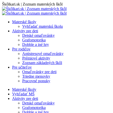
Skip
Škôlkari.sk | Zoznam materských škôl
to
content
Materské školy
Vyhľadať materskú školu
Aktivity pre deti
Detské omaľovánky
Grafomotorika
Dobble a iné hry
Pre rodičov
Antistresové omaľovánky
Prémiové aktivity
Zoznam základných škôl
Pre učiteľov
Omaľovánky pre deti
Triedne menovky
Pracovné ponuky
Materské školy
Vyhľadať MŠ
Aktivity pre deti
Detské omaľovánky
Grafomotorika
Dobble a iné hry