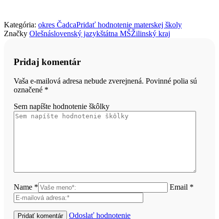
Kategória:
okres Čadca
Pridať hodnotenie materskej školy
Značky
Olešná
slovenský jazyk
štátna MŠ
Žilinský kraj
Pridaj komentár
Vaša e-mailová adresa nebude zverejnená. Povinné polia sú
označené
*
Sem napíšte hodnotenie škôlky
Name *
Email *
Odoslať hodnotenie