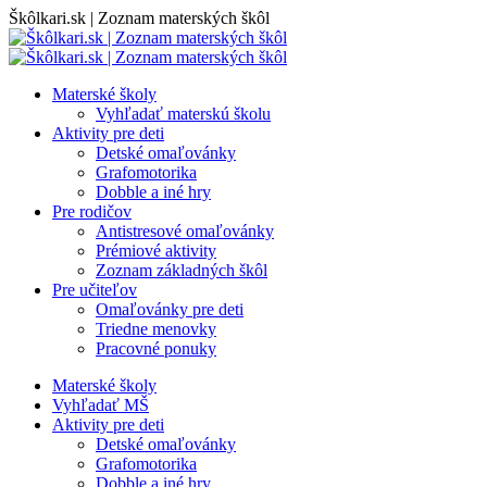
Skip
Škôlkari.sk | Zoznam materských škôl
to
content
Materské školy
Vyhľadať materskú školu
Aktivity pre deti
Detské omaľovánky
Grafomotorika
Dobble a iné hry
Pre rodičov
Antistresové omaľovánky
Prémiové aktivity
Zoznam základných škôl
Pre učiteľov
Omaľovánky pre deti
Triedne menovky
Pracovné ponuky
Materské školy
Vyhľadať MŠ
Aktivity pre deti
Detské omaľovánky
Grafomotorika
Dobble a iné hry