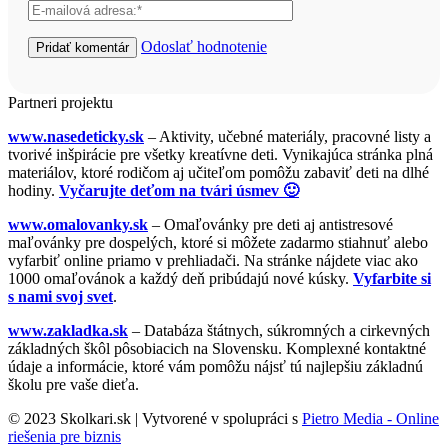
Odoslať hodnotenie
Partneri projektu
www.nasedeticky.sk
– Aktivity, učebné materiály, pracovné listy a
tvorivé inšpirácie pre všetky kreatívne deti. Vynikajúca stránka plná
materiálov, ktoré rodičom aj učiteľom pomôžu zabaviť deti na dlhé
hodiny.
Vyčarujte deťom na tvári úsmev 🙂
www.omalovanky.sk
– Omaľovánky pre deti aj antistresové
maľovánky pre dospelých, ktoré si môžete zadarmo stiahnuť alebo
vyfarbiť online priamo v prehliadači. Na stránke nájdete viac ako
1000 omaľovánok a každý deň pribúdajú nové kúsky.
Vyfarbite si
s nami svoj svet
.
www.zakladka.sk
– Databáza štátnych, súkromných a cirkevných
základných škôl pôsobiacich na Slovensku. Komplexné kontaktné
údaje a informácie, ktoré vám pomôžu nájsť tú najlepšiu základnú
školu pre vaše dieťa.
© 2023 Skolkari.sk | Vytvorené v spolupráci s
Pietro Media - Online
riešenia pre biznis