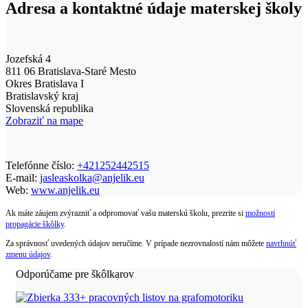
Adresa a kontaktné údaje materskej školy
Jozefská 4
811 06 Bratislava-Staré Mesto
Okres Bratislava I
Bratislavský kraj
Slovenská republika
Zobraziť na mape
Telefónne číslo:
+421252442515
E-mail:
jasleaskolka@anjelik.eu
Web:
www.anjelik.eu
Ak máte záujem zvýrazniť a odpromovať vašu materskú školu, prezrite si
možnosti
propagácie škôlky
.
Za správnosť uvedených údajov neručíme. V prípade nezrovnalostí nám môžete
navrhnúť
zmenu údajov
.
Odporúčame pre škôlkarov