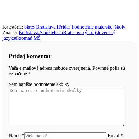
Kategória:
okres Bratislava I
Pridať hodnotenie materskej školy
Značky
Bratislava-Staré Mesto
Bratislavský kraj
slovenský
jazyk
súkromná MŠ
Pridaj komentár
Vaša e-mailová adresa nebude zverejnená. Povinné polia sú
označené
*
Sem napíšte hodnotenie škôlky
Name *
Email *