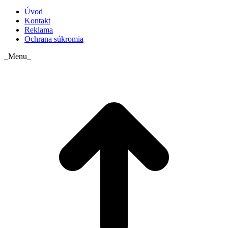
Úvod
Kontakt
Reklama
Ochrana súkromia
_Menu_
t
T