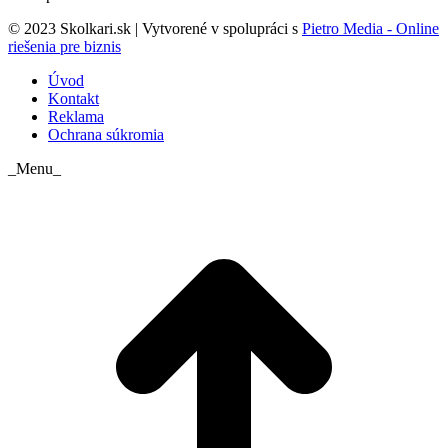
© 2023 Skolkari.sk | Vytvorené v spolupráci s
Pietro Media - Online
riešenia pre biznis
Úvod
Kontakt
Reklama
Ochrana súkromia
_Menu_
t
T