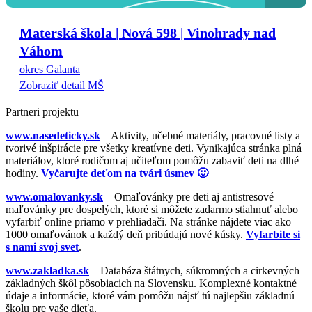
Materská škola | Nová 598 | Vinohrady nad
Váhom
okres Galanta
Zobraziť detail MŠ
Partneri projektu
www.nasedeticky.sk
– Aktivity, učebné materiály, pracovné listy a
tvorivé inšpirácie pre všetky kreatívne deti. Vynikajúca stránka plná
materiálov, ktoré rodičom aj učiteľom pomôžu zabaviť deti na dlhé
hodiny.
Vyčarujte deťom na tvári úsmev 🙂
www.omalovanky.sk
– Omaľovánky pre deti aj antistresové
maľovánky pre dospelých, ktoré si môžete zadarmo stiahnuť alebo
vyfarbiť online priamo v prehliadači. Na stránke nájdete viac ako
1000 omaľovánok a každý deň pribúdajú nové kúsky.
Vyfarbite si
s nami svoj svet
.
www.zakladka.sk
– Databáza štátnych, súkromných a cirkevných
základných škôl pôsobiacich na Slovensku. Komplexné kontaktné
údaje a informácie, ktoré vám pomôžu nájsť tú najlepšiu základnú
školu pre vaše dieťa.