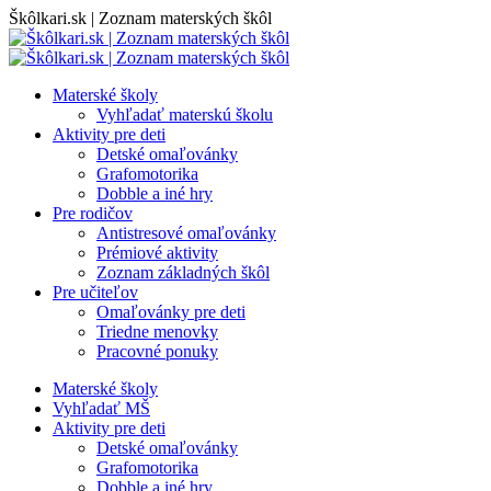
Skip
Škôlkari.sk | Zoznam materských škôl
to
content
Materské školy
Vyhľadať materskú školu
Aktivity pre deti
Detské omaľovánky
Grafomotorika
Dobble a iné hry
Pre rodičov
Antistresové omaľovánky
Prémiové aktivity
Zoznam základných škôl
Pre učiteľov
Omaľovánky pre deti
Triedne menovky
Pracovné ponuky
Materské školy
Vyhľadať MŠ
Aktivity pre deti
Detské omaľovánky
Grafomotorika
Dobble a iné hry