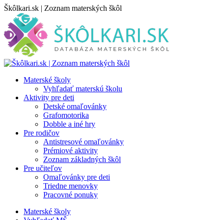
Skip
Škôlkari.sk | Zoznam materských škôl
to
content
Materské školy
Vyhľadať materskú školu
Aktivity pre deti
Detské omaľovánky
Grafomotorika
Dobble a iné hry
Pre rodičov
Antistresové omaľovánky
Prémiové aktivity
Zoznam základných škôl
Pre učiteľov
Omaľovánky pre deti
Triedne menovky
Pracovné ponuky
Materské školy