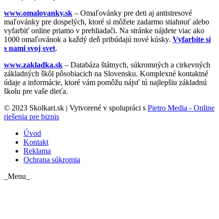
www.omalovanky.sk
– Omaľovánky pre deti aj antistresové
maľovánky pre dospelých, ktoré si môžete zadarmo stiahnuť alebo
vyfarbiť online priamo v prehliadači. Na stránke nájdete viac ako
1000 omaľovánok a každý deň pribúdajú nové kúsky.
Vyfarbite si
s nami svoj svet
.
www.zakladka.sk
– Databáza štátnych, súkromných a cirkevných
základných škôl pôsobiacich na Slovensku. Komplexné kontaktné
údaje a informácie, ktoré vám pomôžu nájsť tú najlepšiu základnú
školu pre vaše dieťa.
© 2023 Skolkari.sk | Vytvorené v spolupráci s
Pietro Media - Online
riešenia pre biznis
Úvod
Kontakt
Reklama
Ochrana súkromia
_Menu_
t
T