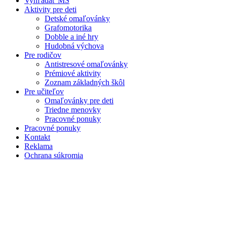
Vyhľadať MŠ
Aktivity pre deti
Detské omaľovánky
Grafomotorika
Dobble a iné hry
Hudobná výchova
Pre rodičov
Antistresové omaľovánky
Prémiové aktivity
Zoznam základných škôl
Pre učiteľov
Omaľovánky pre deti
Triedne menovky
Pracovné ponuky
Pracovné ponuky
Kontakt
Reklama
Ochrana súkromia