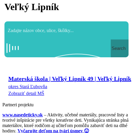
Veľký Lipník
Search
Materská škola | Veľký Lipník 49 | Veľký Lipník
okres Stará Ľubovňa
Zobraziť detail MŠ
Partneri projektu
www.nasedeticky.sk
– Aktivity, učebné materiály, pracovné listy a
tvorivé inšpirácie pre všetky kreatívne deti. Vynikajúca stránka plná
materiálov, ktoré rodičom aj učiteľom pomôžu zabaviť deti na dlhé
hodiny.
Vyčarujte deťom na tvári úsmev 🙂