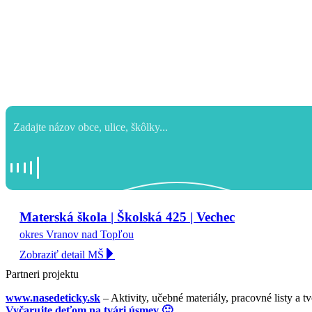
Materská škola | Školská 425 | Vechec
okres Vranov nad Topľou
Zobraziť detail MŠ
Partneri projektu
www.nasedeticky.sk
– Aktivity, učebné materiály, pracovné listy a t
Vyčarujte deťom na tvári úsmev 🙂