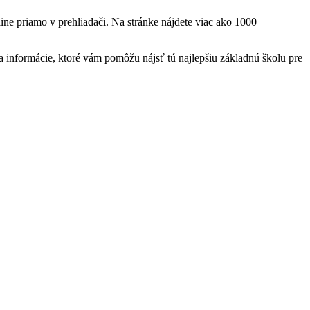
ine priamo v prehliadači. Na stránke nájdete viac ako 1000
informácie, ktoré vám pomôžu nájsť tú najlepšiu základnú školu pre
t
T