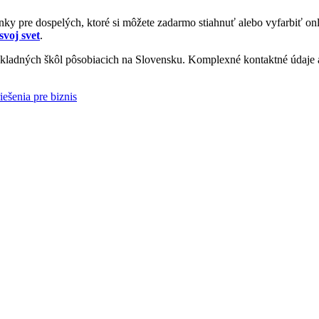
y pre dospelých, ktoré si môžete zadarmo stiahnuť alebo vyfarbiť onl
svoj svet
.
ladných škôl pôsobiacich na Slovensku. Komplexné kontaktné údaje a 
iešenia pre biznis