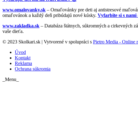
www.omalovanky.sk
– Omaľovánky pre deti aj antistresové maľovánk
omaľovánok a každý deň pribúdajú nové kúsky.
Vyfarbite si s nami 
www.zakladka.sk
– Databáza štátnych, súkromných a cirkevných zák
vaše dieťa.
© 2023 Skolkari.sk | Vytvorené v spolupráci s
Pietro Media - Online r
Úvod
Kontakt
Reklama
Ochrana súkromia
_Menu_