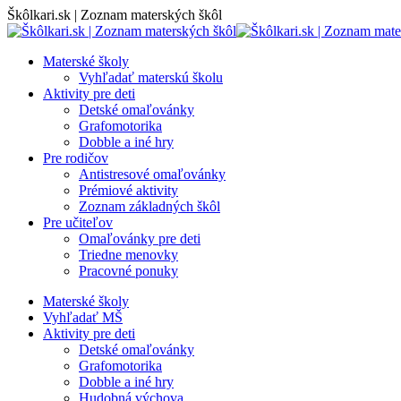
Skip
Škôlkari.sk | Zoznam materských škôl
to
content
Materské školy
Vyhľadať materskú školu
Aktivity pre deti
Detské omaľovánky
Grafomotorika
Dobble a iné hry
Pre rodičov
Antistresové omaľovánky
Prémiové aktivity
Zoznam základných škôl
Pre učiteľov
Omaľovánky pre deti
Triedne menovky
Pracovné ponuky
Materské školy
Vyhľadať MŠ
Aktivity pre deti
Detské omaľovánky
Grafomotorika
Dobble a iné hry
Hudobná výchova