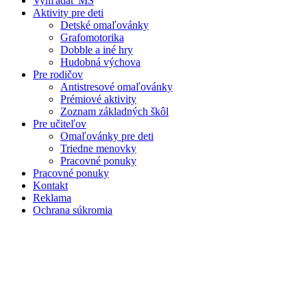
Vyhľadať MŠ
Aktivity pre deti
Detské omaľovánky
Grafomotorika
Dobble a iné hry
Hudobná výchova
Pre rodičov
Antistresové omaľovánky
Prémiové aktivity
Zoznam základných škôl
Pre učiteľov
Omaľovánky pre deti
Triedne menovky
Pracovné ponuky
Pracovné ponuky
Kontakt
Reklama
Ochrana súkromia