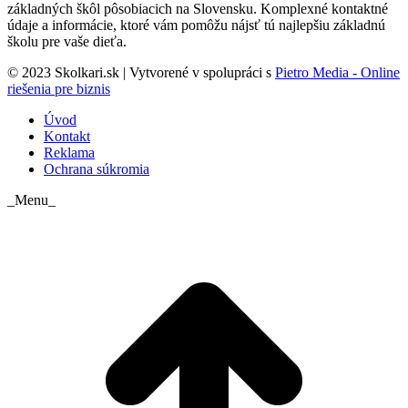
základných škôl pôsobiacich na Slovensku. Komplexné kontaktné
údaje a informácie, ktoré vám pomôžu nájsť tú najlepšiu základnú
školu pre vaše dieťa.
© 2023 Skolkari.sk | Vytvorené v spolupráci s
Pietro Media - Online
riešenia pre biznis
Úvod
Kontakt
Reklama
Ochrana súkromia
_Menu_
t
T