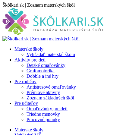
Skip
Škôlkari.sk | Zoznam materských škôl
to
content
Materské školy
Vyhľadať materskú školu
Aktivity pre deti
Detské omaľovánky
Grafomotorika
Dobble a iné hry
Pre rodičov
Antistresové omaľovánky
Prémiové aktivity
Zoznam základných škôl
Pre učiteľov
Omaľovánky pre deti
Triedne menovky
Pracovné ponuky
Materské školy