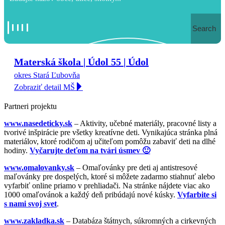
Search
Materská škola | Údol 55 | Údol
okres Stará Ľubovňa
Zobraziť detail MŠ
Partneri projektu
www.nasedeticky.sk
– Aktivity, učebné materiály, pracovné listy a
tvorivé inšpirácie pre všetky kreatívne deti. Vynikajúca stránka plná
materiálov, ktoré rodičom aj učiteľom pomôžu zabaviť deti na dlhé
hodiny.
Vyčarujte deťom na tvári úsmev 🙂
www.omalovanky.sk
– Omaľovánky pre deti aj antistresové
maľovánky pre dospelých, ktoré si môžete zadarmo stiahnuť alebo
vyfarbiť online priamo v prehliadači. Na stránke nájdete viac ako
1000 omaľovánok a každý deň pribúdajú nové kúsky.
Vyfarbite si
s nami svoj svet
.
www.zakladka.sk
– Databáza štátnych, súkromných a cirkevných