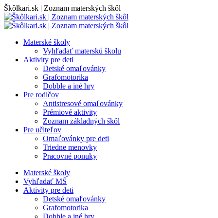
Skip
Škôlkari.sk | Zoznam materských škôl
to
content
Materské školy
Vyhľadať materskú školu
Aktivity pre deti
Detské omaľovánky
Grafomotorika
Dobble a iné hry
Pre rodičov
Antistresové omaľovánky
Prémiové aktivity
Zoznam základných škôl
Pre učiteľov
Omaľovánky pre deti
Triedne menovky
Pracovné ponuky
Materské školy
Vyhľadať MŠ
Aktivity pre deti
Detské omaľovánky
Grafomotorika
Dobble a iné hry