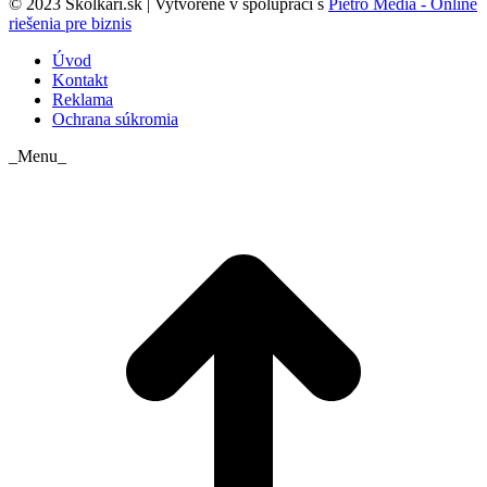
© 2023 Skolkari.sk | Vytvorené v spolupráci s
Pietro Media - Online
riešenia pre biznis
Úvod
Kontakt
Reklama
Ochrana súkromia
_Menu_
t
T