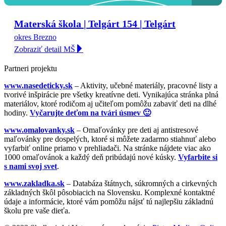
Materská škola | Telgárt 154 | Telgárt
okres Brezno
Zobraziť detail MŠ
Partneri projektu
www.nasedeticky.sk
– Aktivity, učebné materiály, pracovné listy a
tvorivé inšpirácie pre všetky kreatívne deti. Vynikajúca stránka plná
materiálov, ktoré rodičom aj učiteľom pomôžu zabaviť deti na dlhé
hodiny.
Vyčarujte deťom na tvári úsmev 🙂
www.omalovanky.sk
– Omaľovánky pre deti aj antistresové
maľovánky pre dospelých, ktoré si môžete zadarmo stiahnuť alebo
vyfarbiť online priamo v prehliadači. Na stránke nájdete viac ako
1000 omaľovánok a každý deň pribúdajú nové kúsky.
Vyfarbite si
s nami svoj svet
.
www.zakladka.sk
– Databáza štátnych, súkromných a cirkevných
základných škôl pôsobiacich na Slovensku. Komplexné kontaktné
údaje a informácie, ktoré vám pomôžu nájsť tú najlepšiu základnú
školu pre vaše dieťa.