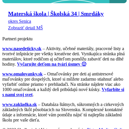
Materská škola | Školská 34 | Smrdáky
okres Senica
Zobraziť detail MŠ
Partneri projektu
www.nasedeticky.sk
– Aktivity, učebné materiály, pracovné listy a
tvorivé inšpirácie pre všetky kreatívne deti. Vynikajúca stránka plná
materiálov, ktoré rodičom aj učiteľom pomôžu zabaviť deti na dlhé
hodiny.
Vyčarujte deťom na tvári úsmev 🙂
www.omalovanky.sk
– Omaľovánky pre deti aj antistresové
maľovánky pre dospelých, ktoré si môžete zadarmo stiahnuť alebo
vyfarbiť online priamo v prehliadači. Na stránke nájdete viac ako
1000 omaľovánok a každý deň pribúdajú nové kúsky.
Vyfarbite si
s nami svoj svet
.
www.zakladka.sk
– Databáza štátnych, súkromných a cirkevných
základných škôl pôsobiacich na Slovensku. Komplexné kontaktné
údaje a informácie, ktoré vám pomôžu nájsť tú najlepšiu základnú
školu pre vaše dieťa.