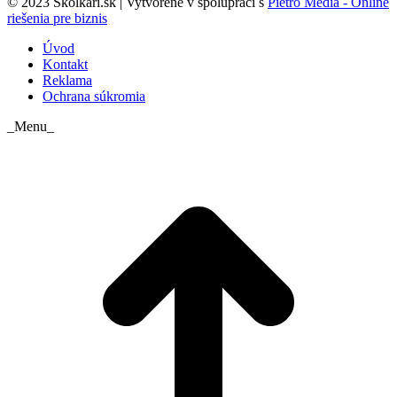
© 2023 Skolkari.sk | Vytvorené v spolupráci s
Pietro Media - Online
riešenia pre biznis
Úvod
Kontakt
Reklama
Ochrana súkromia
_Menu_
t
T