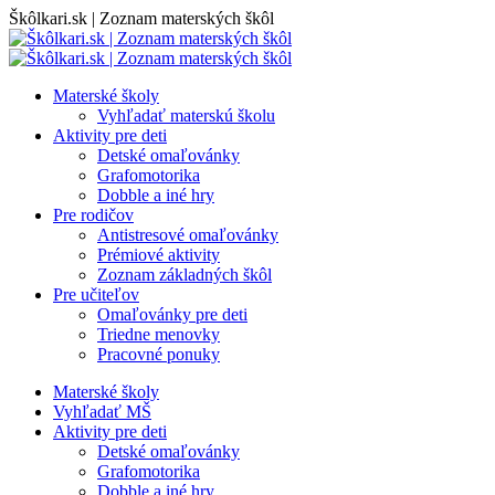
Skip
Škôlkari.sk | Zoznam materských škôl
to
content
Materské školy
Vyhľadať materskú školu
Aktivity pre deti
Detské omaľovánky
Grafomotorika
Dobble a iné hry
Pre rodičov
Antistresové omaľovánky
Prémiové aktivity
Zoznam základných škôl
Pre učiteľov
Omaľovánky pre deti
Triedne menovky
Pracovné ponuky
Materské školy
Vyhľadať MŠ
Aktivity pre deti
Detské omaľovánky
Grafomotorika
Dobble a iné hry