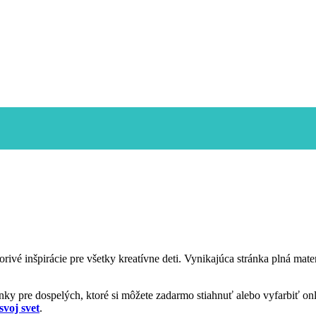
vorivé inšpirácie pre všetky kreatívne deti. Vynikajúca stránka plná ma
y pre dospelých, ktoré si môžete zadarmo stiahnuť alebo vyfarbiť onl
svoj svet
.