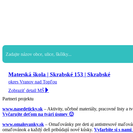
Materská škola | Skrabské 153 | Skrabské
okres Vranov nad Topľou
Zobraziť detail MŠ
Partneri projektu
www.nasedeticky.sk
– Aktivity, učebné materiály, pracovné listy a t
Vyčarujte deťom na tvári úsmev 🙂
www.omalovanky.sk
– Omaľovánky pre deti aj antistresové maľovánk
omaľovánok a každý deň pribúdajú nové kúsky.
Vyfarbite si s nami 