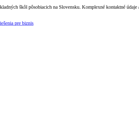
ladných škôl pôsobiacich na Slovensku. Komplexné kontaktné údaje a 
iešenia pre biznis