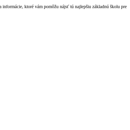
informácie, ktoré vám pomôžu nájsť tú najlepšiu základnú školu pre
t
T