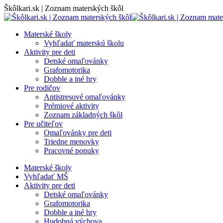
Skip
Škôlkari.sk | Zoznam materských škôl
to
content
Materské školy
Vyhľadať materskú školu
Aktivity pre deti
Detské omaľovánky
Grafomotorika
Dobble a iné hry
Pre rodičov
Antistresové omaľovánky
Prémiové aktivity
Zoznam základných škôl
Pre učiteľov
Omaľovánky pre deti
Triedne menovky
Pracovné ponuky
Materské školy
Vyhľadať MŠ
Aktivity pre deti
Detské omaľovánky
Grafomotorika
Dobble a iné hry
Hudobná výchova