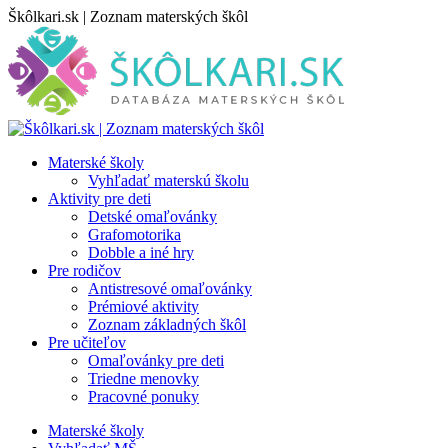
Skip
Škôlkari.sk | Zoznam materských škôl
to
content
Materské školy
Vyhľadať materskú školu
Aktivity pre deti
Detské omaľovánky
Grafomotorika
Dobble a iné hry
Pre rodičov
Antistresové omaľovánky
Prémiové aktivity
Zoznam základných škôl
Pre učiteľov
Omaľovánky pre deti
Triedne menovky
Pracovné ponuky
Materské školy