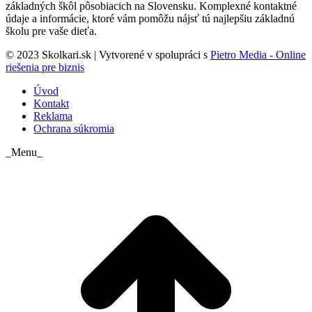
základných škôl pôsobiacich na Slovensku. Komplexné kontaktné
údaje a informácie, ktoré vám pomôžu nájsť tú najlepšiu základnú
školu pre vaše dieťa.
© 2023 Skolkari.sk | Vytvorené v spolupráci s
Pietro Media - Online
riešenia pre biznis
Úvod
Kontakt
Reklama
Ochrana súkromia
_Menu_
t
T