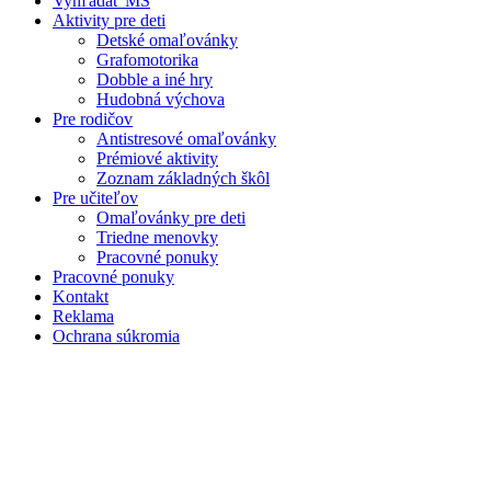
Vyhľadať MŠ
Aktivity pre deti
Detské omaľovánky
Grafomotorika
Dobble a iné hry
Hudobná výchova
Pre rodičov
Antistresové omaľovánky
Prémiové aktivity
Zoznam základných škôl
Pre učiteľov
Omaľovánky pre deti
Triedne menovky
Pracovné ponuky
Pracovné ponuky
Kontakt
Reklama
Ochrana súkromia