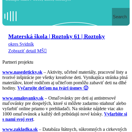
Search
Materská škola | Roztoky 61 | Roztoky
okres Svidník
Zobraziť detail MŠ
Partneri projektu
www.nasedeticky.sk
– Aktivity, učebné materiály, pracovné listy a
tvorivé inšpirácie pre všetky kreatívne deti. Vynikajúca stránka plná
materiálov, ktoré rodičom aj učiteľom pomôžu zabaviť deti na dlhé
hodiny.
Vyčarujte deťom na tvári úsmev 🙂
www.omalovanky.sk
– Omaľovánky pre deti aj antistresové
maľovánky pre dospelých, ktoré si môžete zadarmo stiahnuť alebo
vyfarbiť online priamo v prehliadači. Na stránke nájdete viac ako
1000 omaľovánok a každý deň pribúdajú nové kúsky.
Vyfarbite si
s nami svoj svet
.
www.zakladka.sk
– Databáza štátnych, súkromných a cirkevných