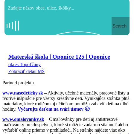
Search
Materská škola | Oponice 125 | Oponice
okres Topoľčany
Zobraziť detail MŠ
Partneri projektu
www.nasedeticky.sk
– Aktivity, učebné materiály, pracovné listy a
tvorivé inšpirácie pre všetky kreatívne deti. Vynikajúca stránka plná
materiálov, ktoré rodičom aj učiteľom pomôžu zabaviť deti na dlhé
hodiny.
Vyčarujte deťom na tvári úsmev 🙂
www.omalovanky.sk
– Omaľovánky pre deti aj antistresové
maľovánky pre dospelých, ktoré si môžete zadarmo stiahnuť alebo
vyfarbiť online priamo v prehliadači. Na stránke nájdete viac ako