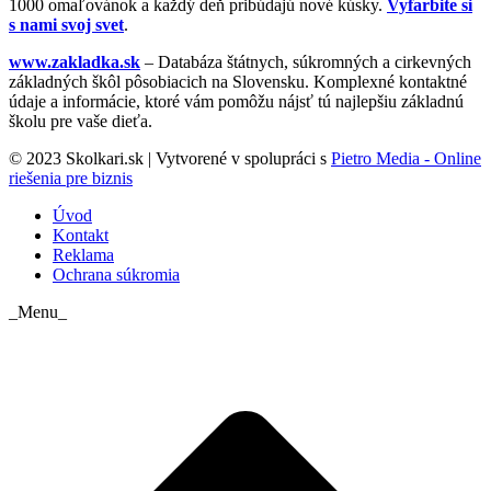
1000 omaľovánok a každý deň pribúdajú nové kúsky.
Vyfarbite si
s nami svoj svet
.
www.zakladka.sk
– Databáza štátnych, súkromných a cirkevných
základných škôl pôsobiacich na Slovensku. Komplexné kontaktné
údaje a informácie, ktoré vám pomôžu nájsť tú najlepšiu základnú
školu pre vaše dieťa.
© 2023 Skolkari.sk | Vytvorené v spolupráci s
Pietro Media - Online
riešenia pre biznis
Úvod
Kontakt
Reklama
Ochrana súkromia
_Menu_
t
T