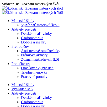
Skip
Škôlkari.sk | Zoznam materských škôl
to
content
Materské školy
Vyhľadať materskú školu
Aktivity pre deti
Detské omaľovánky
Grafomotorika
Dobble a iné hry
Pre rodičov
Antistresové omaľovánky
Prémiové aktivity
Zoznam základných škôl
Pre učiteľov
Omaľovánky pre deti
Triedne menovky
Pracovné ponuky
Materské školy
Vyhľadať MŠ
Aktivity pre deti
Detské omaľovánky
Grafomotorika
Dobble a iné hry